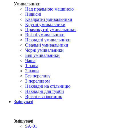
Умивальники
Над пральною машиною
Підвісні
Квадратні умивальники
Круглі умивальники
Прямокутні умивальники
Врізні умивальники
Накладні умивальники
Овальні умивальники
Чорні умивальники
Білі умивальники
Чаша
1 чаша
2 чаши
Без переливу
З переливом
Накладні на стільницю
Накладні для тумби
Врізні в стільницю
Змішувачі
Змішувачі
SA-01