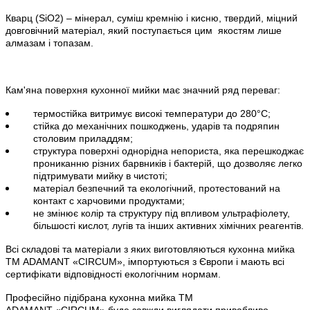
Кварц (
SiO
2) – мінерал, суміш кремнію і кисню, твердий, міцний
довговічний матеріал, який поступається цим
якостям лише
алмазам і топазам.
Кам'яна поверхня кухонної мийки має значний ряд переваг:
термостійка витримує високі температури до 280°С;
стійка до механічних пошкоджень, ударів та подряпин
столовим приладдям;
структура поверхні однорідна непориста, яка перешкоджає
прониканню різних барвників і бактерій, що дозволяє легко
підтримувати мийку в чистоті;
матеріал безпечний та екологічний, протестований на
контакт с харчовими продуктами;
не змінює колір та структуру під впливом ультрафіолету,
більшості кислот, лугів та інших активних хімічних реагентів.
Всі складові та матеріали з яких виготовляються кухонна мийка
ТМ ADAMANT
«
CIRCUM
»
, імпортуються з Європи і мають всі
сертифікати відповідності екологічним нормам.
Професійно підібрана кухонна мийка
ТМ
ADAMANT
«
CIRCUM
»
буде завжди виглядати привабливо,