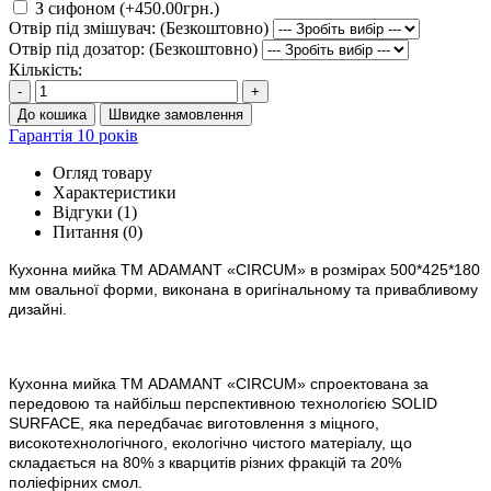
З сифоном (+450.00грн.)
Отвір під змішувач: (Безкоштовно)
Отвір під дозатор: (Безкоштовно)
Кількість:
-
+
До кошика
Швидке замовлення
Гарантія 10 років
Огляд товару
Характеристики
Відгуки (1)
Питання
(0)
Кухонна мийка ТМ ADAMANT
«
CIRCUM
»
в
розм
ірах 500*425*180
мм овальної форми, виконана в оригінальному та привабливому
дизайні.
Кухонна мийка ТМ ADAMANT «
CIRCUM
» спроектована за
передовою та найбільш перспективною технологією SOLID
SURFACE, яка передбачає виготовлення з міцного,
високотехнологічного, екологічно чистого матеріалу, що
складається на 80% з кварцитів різних фракцій та 20%
поліефірних смол.