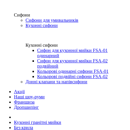
Сифони
Сифони для умивальників
Кухонні сифони
Кухонні сифони
Сифон для кухонної мийки FSA-01
одинарний
Сифон для кухонної мийки FSA-02
подвійний
Кольорові одинарні сифони FSA-01
Кольорові подвійні сифони FSA-02
Донні клапани та напівсифони
Акції
Наші шоу-руми
Франшиза
Дропшипінг
Кухонні гранітні мийки
Без крила