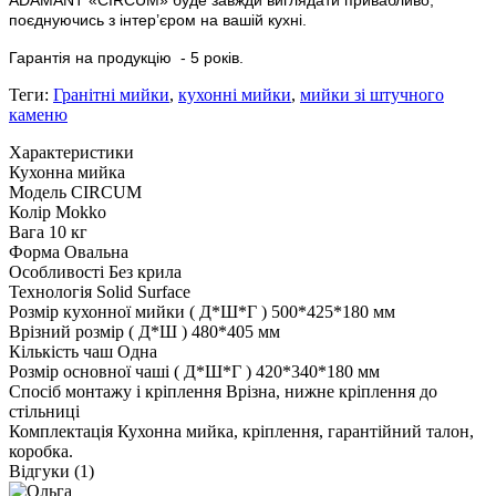
поєднуючись з інтер’єром на вашій кухні.
Гарантія на продукцію
- 5 років.
Теги:
Гранітні мийки
,
кухонні мийки
,
мийки зі штучного
каменю
Характеристики
Кухонна мийка
Модель
CIRCUM
Колір
Mokko
Вага
10 кг
Форма
Овальна
Особливості
Без крила
Технологія
Solid Surface
Розмір кухонної мийки ( Д*Ш*Г )
500*425*180 мм
Врізний розмір ( Д*Ш )
480*405 мм
Кількість чаш
Одна
Розмір основної чаші ( Д*Ш*Г )
420*340*180 мм
Спосіб монтажу і кріплення
Врізна, нижне кріплення до
стільниці
Комплектація
Кухонна мийка, кріплення, гарантійний талон,
коробка.
Відгуки (1)