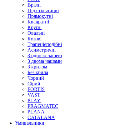
Врізні
Під стільницю
Прямокутні
Квадратні
Круглі
Овальні
Кутові
Трапецієподібні
Асиметричні
З однією чашею
З двома чашами
З крилом
Без крила
Чорний
Сірий
FORTIS
VAST
PLAY
PRAGMATEC
PLANA
CATALANA
Умивальники