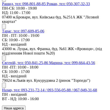
Рашид, тел: 098-801-88-85
Роман, тел: 050-307-32-33
ПН-СБ: 10:00 - 19:00
НД: 11:00 - 17:00
07400 м.Бровари, вул. Київська буд. №251А ЖК "Лісовий
квартал"
Тарас, тел: 097-609-85-06
ПН - ПТ: 10:00 - 19:00
СБ: 10:00 - 17:00
НД - вихідний
43000 м. Луцьк, вул. Франка, буд. №61 ЖК «Яровиця», (під
відділенням Нової пошти №20)
Євгеній, тел: 050-841-25-86
Марина, тел: 099-664-43-56
ПН -ПТ: 10:00 - 18:00
СБ: 10:00 - 17:00
НД - вихідний
79024 м.Львів вул. Кукурудзяна 2 (ринок "Торпедо")
Назар, тел: 093-231-72-14 / 093-556-05-88 / 067-949-31-68
ПН - вихідний
ВТ - НД: 10:00 - 16:00
Наша адреса