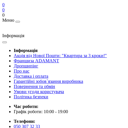
0
0
0
Меню
Інформація
Інформація
Акція від Нової Пошти: "Квартира за 3 кроки!"
Франшиза ADAMANT
Дропшипінг
Про нас
Доставка і оплата
Гарантійні зобов`язання виробника
Повернення та обмін
Умови угоди користувача
Політика безпеки
Час роботи:
Графік роботи: 10:00 - 19:00
Телефони:
050 307 32 33