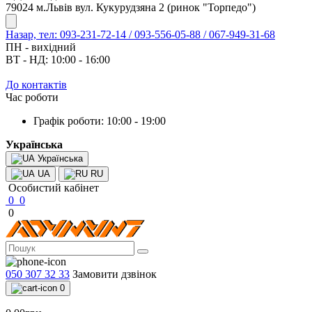
79024 м.Львів вул. Кукурудзяна 2 (ринок "Торпедо")
Назар, тел: 093-231-72-14 / 093-556-05-88 / 067-949-31-68
ПН - вихідний
ВТ - НД: 10:00 - 16:00
До контактів
Час роботи
Графік роботи: 10:00 - 19:00
Українська
Українська
UA
RU
Особистий кабінет
0
0
0
050 307 32 33
Замовити дзвінок
0