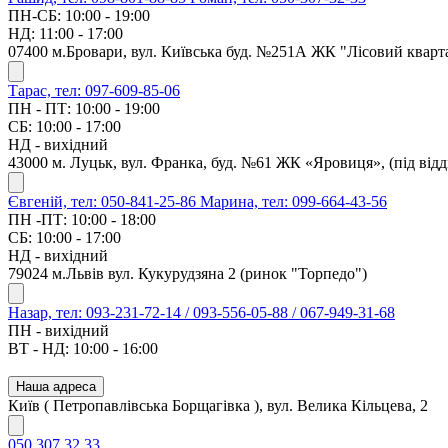
ПН-СБ: 10:00 - 19:00
НД: 11:00 - 17:00
07400 м.Бровари, вул. Київська буд. №251А ЖК "Лісовий кварт
Тарас, тел: 097-609-85-06
ПН - ПТ: 10:00 - 19:00
СБ: 10:00 - 17:00
НД - вихідний
43000 м. Луцьк, вул. Франка, буд. №61 ЖК «Яровиця», (під ві
Євгеній, тел: 050-841-25-86
Марина, тел: 099-664-43-56
ПН -ПТ: 10:00 - 18:00
СБ: 10:00 - 17:00
НД - вихідний
79024 м.Львів вул. Кукурудзяна 2 (ринок "Торпедо")
Назар, тел: 093-231-72-14 / 093-556-05-88 / 067-949-31-68
ПН - вихідний
ВТ - НД: 10:00 - 16:00
Наша адреса
Київ ( Петропавлівська Борщагівка ), вул. Велика Кільцева, 2
050 307 32 33