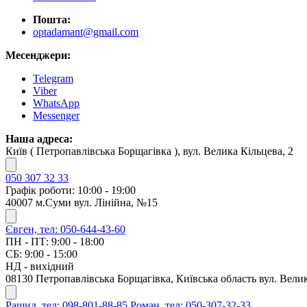
Пошта:
optadamant@gmail.com
Месенджери:
Telegram
Viber
WhatsApp
Messenger
Наша адреса:
Київ ( Петропавлівська Борщагівка ), вул. Велика Кільцева, 2
050 307 32 33
Графік роботи: 10:00 - 19:00
40007 м.Суми вул. Лінійна, №15
Євген, тел: 050-644-43-60
ПН - ПТ: 9:00 - 18:00
СБ: 9:00 - 15:00
НД - вихідний
08130 Петропавлівська Борщагівка, Київська область вул. Велик
Рашид, тел: 098-801-88-85
Роман, тел: 050-307-32-33