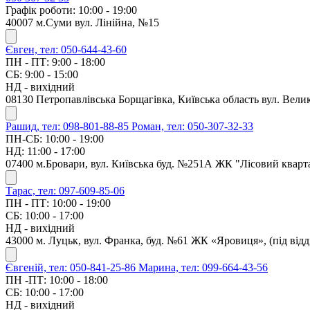
Графік роботи: 10:00 - 19:00
40007 м.Суми вул. Лінійна, №15
Євген, тел: 050-644-43-60
ПН - ПТ: 9:00 - 18:00
СБ: 9:00 - 15:00
НД - вихідний
08130 Петропавлівська Борщагівка, Київська область вул. Велик
Рашид, тел: 098-801-88-85
Роман, тел: 050-307-32-33
ПН-СБ: 10:00 - 19:00
НД: 11:00 - 17:00
07400 м.Бровари, вул. Київська буд. №251А ЖК "Лісовий кварт
Тарас, тел: 097-609-85-06
ПН - ПТ: 10:00 - 19:00
СБ: 10:00 - 17:00
НД - вихідний
43000 м. Луцьк, вул. Франка, буд. №61 ЖК «Яровиця», (під ві
Євгеній, тел: 050-841-25-86
Марина, тел: 099-664-43-56
ПН -ПТ: 10:00 - 18:00
СБ: 10:00 - 17:00
НД - вихідний