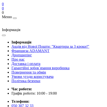
0
0
0
Меню
Інформація
Інформація
Акція від Нової Пошти: "Квартира за 3 кроки!"
Франшиза ADAMANT
Дропшипінг
Про нас
Доставка і оплата
Гарантійні зобов`язання виробника
Повернення та обмін
Умови угоди користувача
Політика безпеки
Час роботи:
Графік роботи: 10:00 - 19:00
Телефони:
050 307 32 33