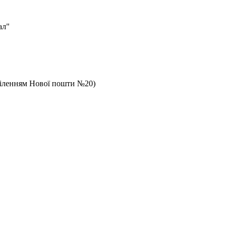
ал"
дділенням Нової пошти №20)