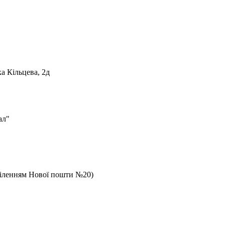
а Кільцева, 2д
ал"
дділенням Нової пошти №20)