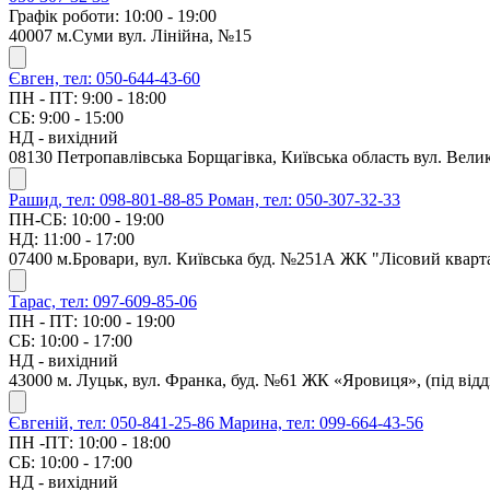
Графік роботи: 10:00 - 19:00
40007 м.Суми вул. Лінійна, №15
Євген, тел: 050-644-43-60
ПН - ПТ: 9:00 - 18:00
СБ: 9:00 - 15:00
НД - вихідний
08130 Петропавлівська Борщагівка, Київська область вул. Велик
Рашид, тел: 098-801-88-85
Роман, тел: 050-307-32-33
ПН-СБ: 10:00 - 19:00
НД: 11:00 - 17:00
07400 м.Бровари, вул. Київська буд. №251А ЖК "Лісовий кварт
Тарас, тел: 097-609-85-06
ПН - ПТ: 10:00 - 19:00
СБ: 10:00 - 17:00
НД - вихідний
43000 м. Луцьк, вул. Франка, буд. №61 ЖК «Яровиця», (під ві
Євгеній, тел: 050-841-25-86
Марина, тел: 099-664-43-56
ПН -ПТ: 10:00 - 18:00
СБ: 10:00 - 17:00
НД - вихідний