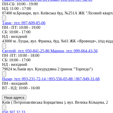
ПН-СБ: 10:00 - 19:00
НД: 11:00 - 17:00
07400 м.Бровари, вул. Київська буд. №251А ЖК "Лісовий кварт
Тарас, тел: 097-609-85-06
ПН - ПТ: 10:00 - 19:00
СБ: 10:00 - 17:00
НД - вихідний
43000 м. Луцьк, вул. Франка, буд. №61 ЖК «Яровиця», (під ві
Євгеній, тел: 050-841-25-86
Марина, тел: 099-664-43-56
ПН -ПТ: 10:00 - 18:00
СБ: 10:00 - 17:00
НД - вихідний
79024 м.Львів вул. Кукурудзяна 2 (ринок "Торпедо")
Назар, тел: 093-231-72-14 / 093-556-05-88 / 067-949-31-68
ПН - вихідний
ВТ - НД: 10:00 - 16:00
Наша адреса
Київ ( Петропавлівська Борщагівка ), вул. Велика Кільцева, 2
050 307 32 33