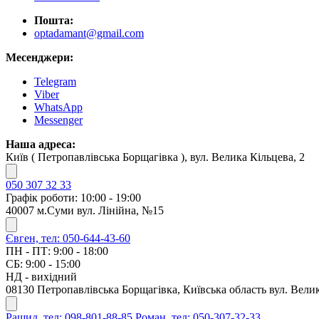
Пошта:
optadamant@gmail.com
Месенджери:
Telegram
Viber
WhatsApp
Messenger
Наша адреса:
Київ ( Петропавлівська Борщагівка ), вул. Велика Кільцева, 2
050 307 32 33
Графік роботи: 10:00 - 19:00
40007 м.Суми вул. Лінійна, №15
Євген, тел: 050-644-43-60
ПН - ПТ: 9:00 - 18:00
СБ: 9:00 - 15:00
НД - вихідний
08130 Петропавлівська Борщагівка, Київська область вул. Велик
Рашид, тел: 098-801-88-85
Роман, тел: 050-307-32-33