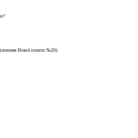
ал"
дділенням Нової пошти №20)