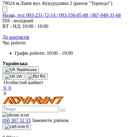
79024 м.Львів вул. Кукурудзяна 2 (ринок "Торпедо")
Назар, тел: 093-231-72-14 / 093-556-05-88 / 067-949-31-68
ПН - вихідний
ВТ - НД: 10:00 - 16:00
До контактів
Час роботи
Графік роботи: 10:00 - 19:00
Українська
Українська
UA
RU
Особистий кабінет
0
0
0
050 307 32 33
Замовити дзвінок
0