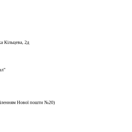
а Кільцева, 2д
ал"
дділенням Нової пошти №20)