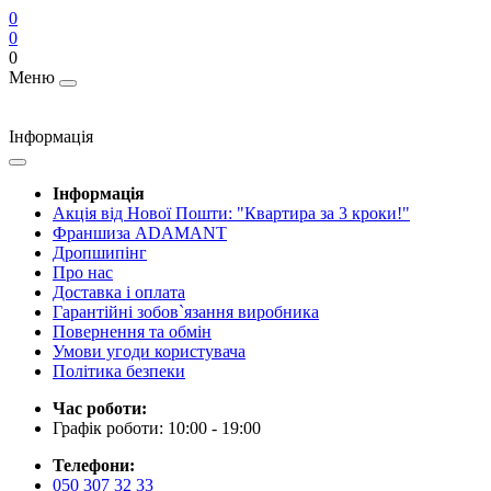
0
0
0
Меню
Інформація
Інформація
Акція від Нової Пошти: "Квартира за 3 кроки!"
Франшиза ADAMANT
Дропшипінг
Про нас
Доставка і оплата
Гарантійні зобов`язання виробника
Повернення та обмін
Умови угоди користувача
Політика безпеки
Час роботи:
Графік роботи: 10:00 - 19:00
Телефони:
050 307 32 33