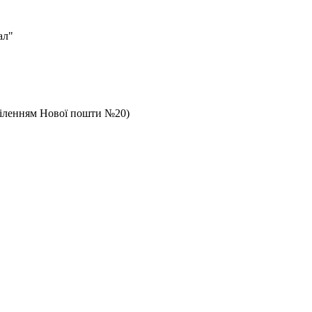
ал"
дділенням Нової пошти №20)