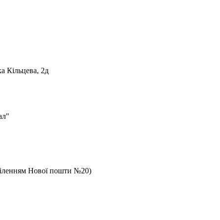
а Кільцева, 2д
ал"
дділенням Нової пошти №20)