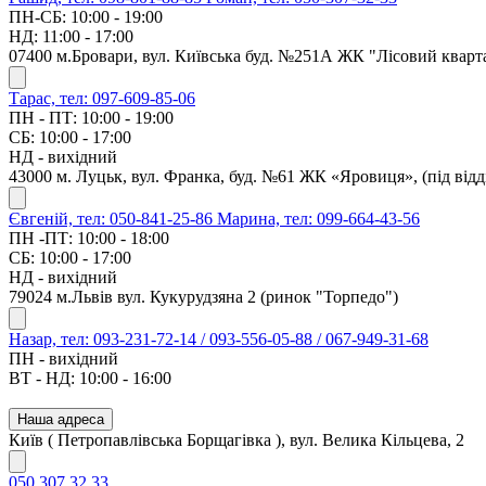
ПН-СБ: 10:00 - 19:00
НД: 11:00 - 17:00
07400 м.Бровари, вул. Київська буд. №251А ЖК "Лісовий кварт
Тарас, тел: 097-609-85-06
ПН - ПТ: 10:00 - 19:00
СБ: 10:00 - 17:00
НД - вихідний
43000 м. Луцьк, вул. Франка, буд. №61 ЖК «Яровиця», (під ві
Євгеній, тел: 050-841-25-86
Марина, тел: 099-664-43-56
ПН -ПТ: 10:00 - 18:00
СБ: 10:00 - 17:00
НД - вихідний
79024 м.Львів вул. Кукурудзяна 2 (ринок "Торпедо")
Назар, тел: 093-231-72-14 / 093-556-05-88 / 067-949-31-68
ПН - вихідний
ВТ - НД: 10:00 - 16:00
Наша адреса
Київ ( Петропавлівська Борщагівка ), вул. Велика Кільцева, 2
050 307 32 33