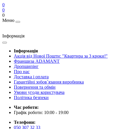
0
0
0
Меню
Інформація
Інформація
Акція від Нової Пошти: "Квартира за 3 кроки!"
Франшиза ADAMANT
Дропшипінг
Про нас
Доставка і оплата
Гарантійні зобов`язання виробника
Повернення та обмін
Умови угоди користувача
Політика безпеки
Час роботи:
Графік роботи: 10:00 - 19:00
Телефони:
050 307 32 33