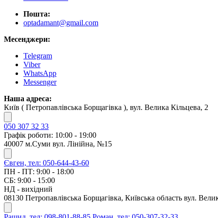
Пошта:
optadamant@gmail.com
Месенджери:
Telegram
Viber
WhatsApp
Messenger
Наша адреса:
Київ ( Петропавлівська Борщагівка ), вул. Велика Кільцева, 2
050 307 32 33
Графік роботи: 10:00 - 19:00
40007 м.Суми вул. Лінійна, №15
Євген, тел: 050-644-43-60
ПН - ПТ: 9:00 - 18:00
СБ: 9:00 - 15:00
НД - вихідний
08130 Петропавлівська Борщагівка, Київська область вул. Велик
Рашид, тел: 098-801-88-85
Роман, тел: 050-307-32-33