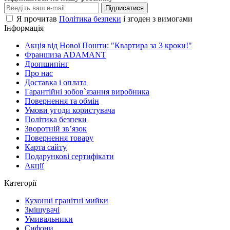
Підписатися
Я прочитав
Політика безпеки
і згоден з вимогами
Інформація
Акція від Нової Пошти: "Квартира за 3 кроки!"
Франшиза ADAMANT
Дропшипінг
Про нас
Доставка і оплата
Гарантійні зобов`язання виробника
Повернення та обмін
Умови угоди користувача
Політика безпеки
Зворотній зв’язок
Повернення товару
Карта сайту
Подарункові сертифікати
Акції
Категорії
Кухонні гранітні мийки
Змішувачі
Умивальники
Сифони