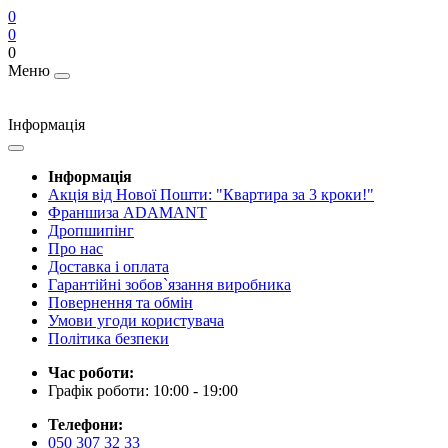
0
0
0
Меню
Інформація
Інформація
Акція від Нової Пошти: "Квартира за 3 кроки!"
Франшиза ADAMANT
Дропшипінг
Про нас
Доставка і оплата
Гарантійні зобов`язання виробника
Повернення та обмін
Умови угоди користувача
Політика безпеки
Час роботи:
Графік роботи: 10:00 - 19:00
Телефони:
050 307 32 33