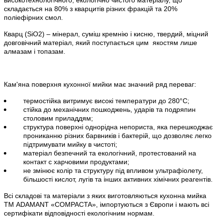
складається на 80% з кварцитів різних фракцій та 20%
поліефірних смол.
Кварц (
SiO
2) – мінерал, суміш кремнію і кисню, твердий, міцний
довговічний матеріал, який поступається цим
якостям лише
алмазам і топазам.
Кам'яна поверхня кухонної мийки має значний ряд переваг:
термостійка витримує високі температури до 280°С;
стійка до механічних пошкоджень, ударів та подряпин
столовим приладдям;
структура поверхні однорідна непориста, яка перешкоджає
прониканню різних барвників і бактерій, що дозволяє легко
підтримувати мийку в чистоті;
матеріал безпечний та екологічний, протестований на
контакт с харчовими продуктами;
не змінює колір та структуру під впливом ультрафіолету,
більшості кислот, лугів та інших активних хімічних реагентів.
Всі складові та матеріали з яких виготовляються кухонна мийка
ТМ ADAMANT
«
COMPACTA»
, імпортуються з Європи і мають всі
сертифікати відповідності екологічним нормам.