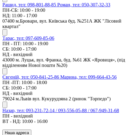
Рашид, тел: 098-801-88-85
Роман, тел: 050-307-32-33
ПН-СБ: 10:00 - 19:00
НД: 11:00 - 17:00
07400 м.Бровари, вул. Київська буд. №251А ЖК "Лісовий
квартал"
Тарас, тел: 097-609-85-06
ПН - ПТ: 10:00 - 19:00
СБ: 10:00 - 17:00
НД - вихідний
43000 м. Луцьк, вул. Франка, буд. №61 ЖК «Яровиця», (під
відділенням Нової пошти №20)
Євгеній, тел: 050-841-25-86
Марина, тел: 099-664-43-56
ПН -ПТ: 10:00 - 18:00
СБ: 10:00 - 17:00
НД - вихідний
79024 м.Львів вул. Кукурудзяна 2 (ринок "Торпедо")
Назар, тел: 093-231-72-14 / 093-556-05-88 / 067-949-31-68
ПН - вихідний
ВТ - НД: 10:00 - 16:00
Наша адреса