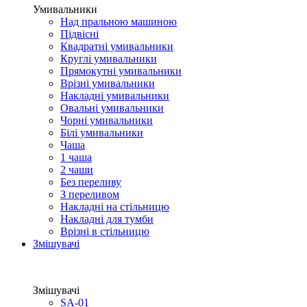
Умивальники
Над пральною машиною
Підвісні
Квадратні умивальники
Круглі умивальники
Прямокутні умивальники
Врізні умивальники
Накладні умивальники
Овальні умивальники
Чорні умивальники
Білі умивальники
Чаша
1 чаша
2 чаши
Без переливу
З переливом
Накладні на стільницю
Накладні для тумби
Врізні в стільницю
Змішувачі
Змішувачі
SA-01