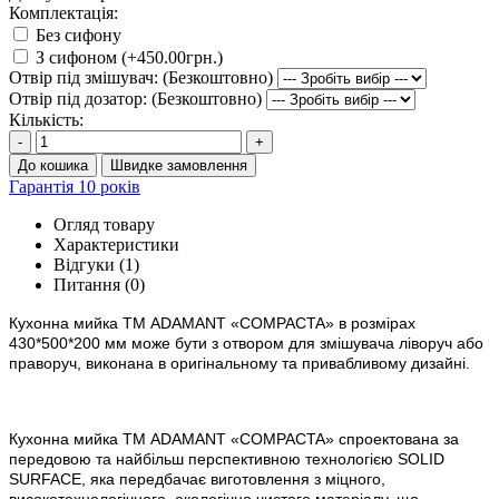
Комплектація:
Без сифону
З сифоном (+450.00грн.)
Отвір під змішувач: (Безкоштовно)
Отвір під дозатор: (Безкоштовно)
Кількість:
-
+
До кошика
Швидке замовлення
Гарантія 10 років
Огляд товару
Характеристики
Відгуки (1)
Питання
(0)
Кухонна мийка ТМ ADAMANT
«
COMPACTA»
в
розм
ірах
430*500*200 мм може бути з отвором для змішувача ліворуч або
праворуч, виконана в оригінальному та привабливому дизайні.
Кухонна мийка ТМ ADAMANT «COMPACTA
» спроектована за
передовою та найбільш перспективною технологією SOLID
SURFACE, яка передбачає виготовлення з міцного,
високотехнологічного, екологічно чистого матеріалу, що