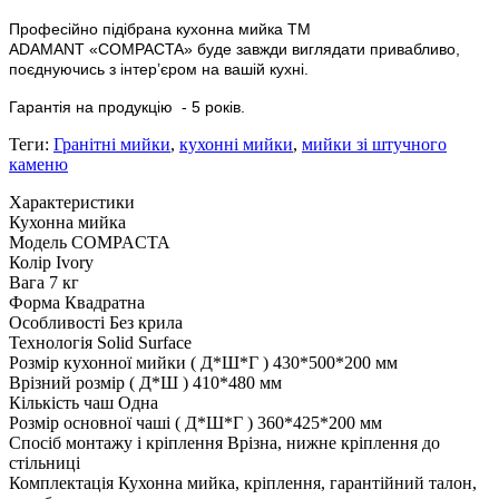
Професійно підібрана кухонна мийка
ТМ
ADAMANT
«
COMPACTA»
буде завжди виглядати привабливо,
поєднуючись з інтер’єром на вашій кухні.
Гарантія на продукцію
- 5 років.
Теги:
Гранітні мийки
,
кухонні мийки
,
мийки зі штучного
каменю
Характеристики
Кухонна мийка
Модель
COMPACTA
Колір
Ivory
Вага
7 кг
Форма
Квадратна
Особливості
Без крила
Технологія
Solid Surface
Розмір кухонної мийки ( Д*Ш*Г )
430*500*200 мм
Врізний розмір ( Д*Ш )
410*480 мм
Кількість чаш
Одна
Розмір основної чаші ( Д*Ш*Г )
360*425*200 мм
Спосіб монтажу і кріплення
Врізна, нижне кріплення до
стільниці
Комплектація
Кухонна мийка, кріплення, гарантійний талон,