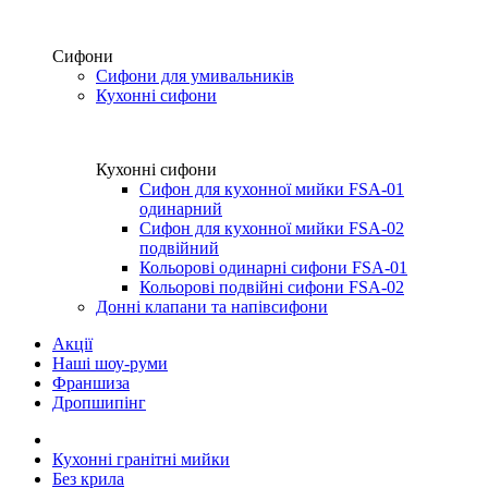
Сифони
Сифони для умивальників
Кухонні сифони
Кухонні сифони
Сифон для кухонної мийки FSA-01
одинарний
Сифон для кухонної мийки FSA-02
подвійний
Кольорові одинарні сифони FSA-01
Кольорові подвійні сифони FSA-02
Донні клапани та напівсифони
Акції
Наші шоу-руми
Франшиза
Дропшипінг
Кухонні гранітні мийки
Без крила