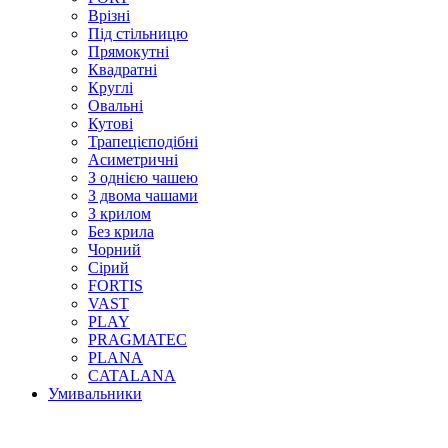
Врізні
Під стільницю
Прямокутні
Квадратні
Круглі
Овальні
Кутові
Трапецієподібні
Асиметричні
З однією чашею
З двома чашами
З крилом
Без крила
Чорний
Сірий
FORTIS
VAST
PLAY
PRAGMATEC
PLANA
CATALANA
Умивальники