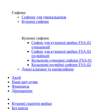
Сифони
Сифони для умивальників
Кухонні сифони
Кухонні сифони
Сифон для кухонної мийки FSA-01
одинарний
Сифон для кухонної мийки FSA-02
подвійний
Кольорові одинарні сифони FSA-01
Кольорові подвійні сифони FSA-02
Донні клапани та напівсифони
Акції
Наші шоу-руми
Франшиза
Дропшипінг
Кухонні гранітні мийки
Без крила