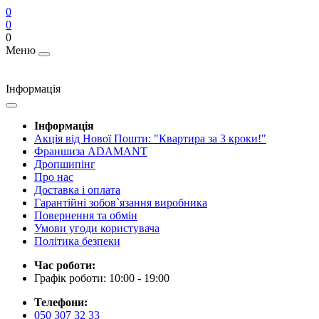
0
0
0
Меню
Інформація
Інформація
Акція від Нової Пошти: "Квартира за 3 кроки!"
Франшиза ADAMANT
Дропшипінг
Про нас
Доставка і оплата
Гарантійні зобов`язання виробника
Повернення та обмін
Умови угоди користувача
Політика безпеки
Час роботи:
Графік роботи: 10:00 - 19:00
Телефони:
050 307 32 33