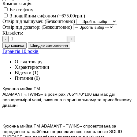
Комплектація:
Без сифону
З подвійним сифоном (+675.00грн.)
Отвір під змішувач: (Безкоштовно)
Отвір під дозатор: (Безкоштовно)
Кількість:
-
+
До кошика
Швидке замовлення
Гарантія 10 років
Огляд товару
Характеристики
Відгуки (1)
Питання
(0)
Кухонна мийка ТМ
ADAMANT
«
TWINS»
в
розм
ірах
765*470*190
мм має дві
повнорозмірні чаші, виконана в оригінальному та привабливому
дизайні.
Кухонна мийка ТМ ADAMANT «
TWINS
» спроектована за
передовою та найбільш перспективною технологією SOLID
SURFACE, яка передбачає виготовлення з міцного,