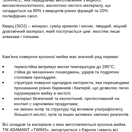
високотехнологічного, екологічно чистого матеріалу, що
складається на 80% з кварцитів різних фракцій та 20%
поліефірних смол.
Кварц (
SiO
2) – мінерал, суміш кремнію і кисню, твердий, міцний
довговічний матеріал, який поступається цим
якостям лише
алмазам і топазам.
Кам'яна поверхня кухонної мийки має значний ряд переваг:
термостійка витримує високі температури до 280°С;
стійка до механічних пошкоджень, ударів та подряпин
столовим приладдям;
структура поверхні однорідна непориста, яка перешкоджає
прониканню різних барвників і бактерій, що дозволяє легко
підтримувати мийку в чистоті;
матеріал безпечний та екологічний, протестований на
контакт с харчовими продуктами;
не змінює колір та структуру під впливом ультрафіолету,
більшості кислот, лугів та інших активних хімічних реагентів.
Всі складові та матеріали з яких виготовляються кухонна мийка
ТМ ADAMANT
«
TWINS
»
, імпортуються з Європи і мають всі