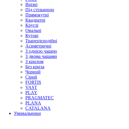
Врізні
Під стільницю
Прямокутні
Квадратні
Круглі
Овальні
Кутові
Трапецієподібні
Асиметричні
З однією чашею
З двома чашами
З крилом
Без крила
Чорний
Сірий
FORTIS
VAST
PLAY
PRAGMATEC
PLANA
CATALANA
Умивальники