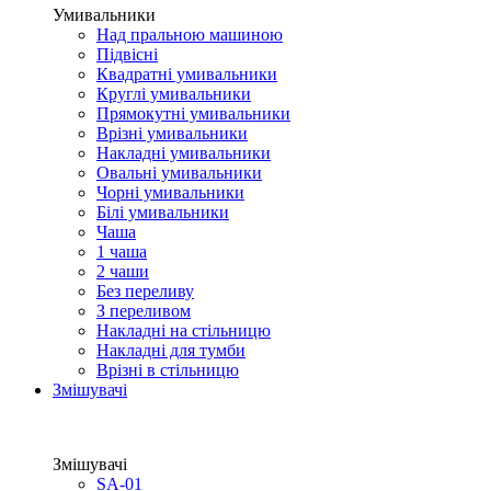
Умивальники
Над пральною машиною
Підвісні
Квадратні умивальники
Круглі умивальники
Прямокутні умивальники
Врізні умивальники
Накладні умивальники
Овальні умивальники
Чорні умивальники
Білі умивальники
Чаша
1 чаша
2 чаши
Без переливу
З переливом
Накладні на стільницю
Накладні для тумби
Врізні в стільницю
Змішувачі
Змішувачі
SA-01