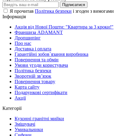
Підписатися
Я прочитав
Політика безпеки
і згоден з вимогами
Інформація
Акція від Нової Пошти: "Квартира за 3 кроки!"
Франшиза ADAMANT
Дропшипінг
Про нас
Доставка і оплата
Гарантійні зобов`язання виробника
Повернення та обмін
Умови угоди користувача
Політика безпеки
Зворотній зв’язок
Повернення товару
Карта сайту
Подарункові сертифікати
Акції
Категорії
Кухонні гранітні мийки
Змішувачі
Умивальники
Сифони