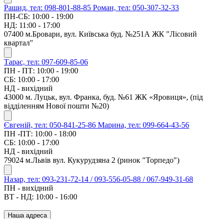
Рашид, тел: 098-801-88-85
Роман, тел: 050-307-32-33
ПН-СБ: 10:00 - 19:00
НД: 11:00 - 17:00
07400 м.Бровари, вул. Київська буд. №251А ЖК "Лісовий
квартал"
Тарас, тел: 097-609-85-06
ПН - ПТ: 10:00 - 19:00
СБ: 10:00 - 17:00
НД - вихідний
43000 м. Луцьк, вул. Франка, буд. №61 ЖК «Яровиця», (під
відділенням Нової пошти №20)
Євгеній, тел: 050-841-25-86
Марина, тел: 099-664-43-56
ПН -ПТ: 10:00 - 18:00
СБ: 10:00 - 17:00
НД - вихідний
79024 м.Львів вул. Кукурудзяна 2 (ринок "Торпедо")
Назар, тел: 093-231-72-14 / 093-556-05-88 / 067-949-31-68
ПН - вихідний
ВТ - НД: 10:00 - 16:00
Наша адреса