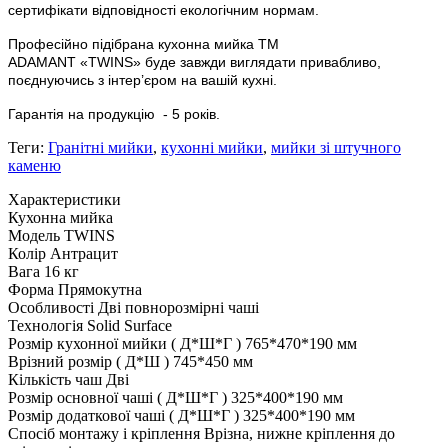
сертифікати відповідності екологічним нормам.
Професійно підібрана кухонна мийка
ТМ
ADAMANT
«
TWINS
»
буде завжди виглядати привабливо,
поєднуючись з інтер’єром на вашій кухні.
Гарантія на продукцію
- 5 років.
Теги:
Гранітні мийки
,
кухонні мийки
,
мийки зі штучного
каменю
Характеристики
Кухонна мийка
Модель
TWINS
Колір
Антрацит
Вага
16 кг
Форма
Прямокутна
Особливості
Дві повнорозмірні чаші
Технологія
Solid Surface
Розмір кухонної мийки ( Д*Ш*Г )
765*470*190 мм
Врізний розмір ( Д*Ш )
745*450 мм
Кількість чаш
Дві
Розмір основної чаші ( Д*Ш*Г )
325*400*190 мм
Розмір додаткової чаші ( Д*Ш*Г )
325*400*190 мм
Спосіб монтажу і кріплення
Врізна, нижне кріплення до