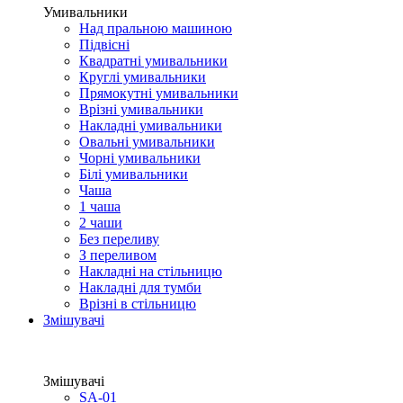
Умивальники
Над пральною машиною
Підвісні
Квадратні умивальники
Круглі умивальники
Прямокутні умивальники
Врізні умивальники
Накладні умивальники
Овальні умивальники
Чорні умивальники
Білі умивальники
Чаша
1 чаша
2 чаши
Без переливу
З переливом
Накладні на стільницю
Накладні для тумби
Врізні в стільницю
Змішувачі
Змішувачі
SA-01