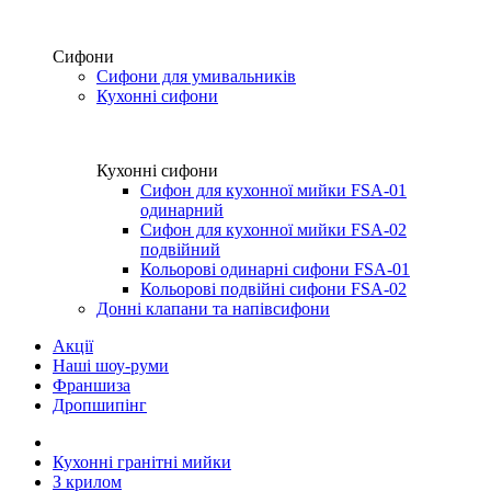
Сифони
Сифони для умивальників
Кухонні сифони
Кухонні сифони
Сифон для кухонної мийки FSA-01
одинарний
Сифон для кухонної мийки FSA-02
подвійний
Кольорові одинарні сифони FSA-01
Кольорові подвійні сифони FSA-02
Донні клапани та напівсифони
Акції
Наші шоу-руми
Франшиза
Дропшипінг
Кухонні гранітні мийки
З крилом