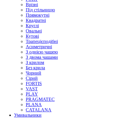
Врізні
Під стільницю
Прямокутні
Квадратні
Круглі
Овальні
Кутові
Трапецієподібні
Асиметричні
З однією чашею
З двома чашами
З крилом
Без крила
Чорний
Сірий
FORTIS
VAST
PLAY
PRAGMATEC
PLANA
CATALANA
Умивальники