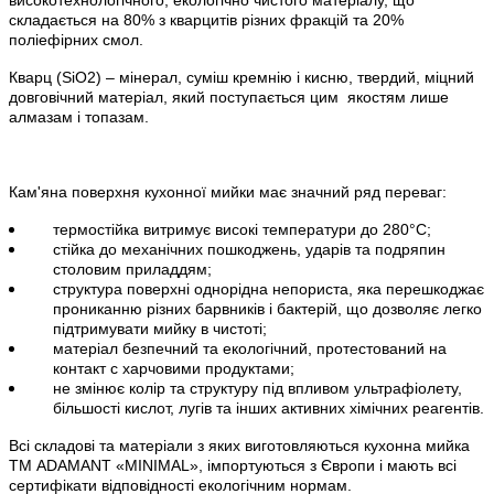
складається на 80% з кварцитів різних фракцій та 20%
поліефірних смол.
Кварц (
SiO
2) – мінерал, суміш кремнію і кисню, твердий, міцний
довговічний матеріал, який поступається цим
якостям лише
алмазам і топазам.
Кам'яна поверхня кухонної мийки має значний ряд переваг:
термостійка витримує високі температури до 280°С;
стійка до механічних пошкоджень, ударів та подряпин
столовим приладдям;
структура поверхні однорідна непориста, яка перешкоджає
прониканню різних барвників і бактерій, що дозволяє легко
підтримувати мийку в чистоті;
матеріал безпечний та екологічний, протестований на
контакт с харчовими продуктами;
не змінює колір та структуру під впливом ультрафіолету,
більшості кислот, лугів та інших активних хімічних реагентів.
Всі складові та матеріали з яких виготовляються кухонна мийка
ТМ ADAMANT
«
MINIMAL
»
, імпортуються з Європи і мають всі
сертифікати відповідності екологічним нормам.