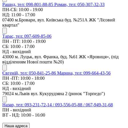
Рашид, тел: 098-801-88-85
Роман, тел: 050-307-32-33
ПН-СБ: 10:00 - 19:00
НД: 11:00 - 17:00
07400 м.Бровари, вул. Київська буд. №251А ЖК "Лісовий
квартал"
Тарас, тел: 097-609-85-06
ПН - ПТ: 10:00 - 19:00
СБ: 10:00 - 17:00
НД - вихідний
43000 м. Луцьк, вул. Франка, буд. №61 ЖК «Яровиця», (під
відділенням Нової пошти №20)
Євгеній, тел: 050-841-25-86
Марина, тел: 099-664-43-56
ПН -ПТ: 10:00 - 18:00
СБ: 10:00 - 17:00
НД - вихідний
79024 м.Львів вул. Кукурудзяна 2 (ринок "Торпедо")
Назар, тел: 093-231-72-14 / 093-556-05-88 / 067-949-31-68
ПН - вихідний
ВТ - НД: 10:00 - 16:00
Наша адреса