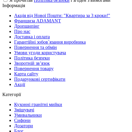
Я прочитав
Політика безпеки
і згоден з вимогами
Інформація
Акція від Нової Пошти: "Квартира за 3 кроки!"
Франшиза ADAMANT
Дропшипінг
Про нас
Доставка і оплата
Гарантійні зобов`язання виробника
Повернення та обмін
Умови угоди користувача
Політика безпеки
Зворотній зв’язок
Повернення товару
Карта сайту
Подарункові сертифікати
Акції
Категорії
Кухонні гранітні мийки
Змішувачі
Умивальники
Сифони
Дозатори
Блог