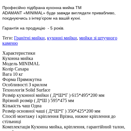
Професійно підібрана кухонна мийка
ТМ
ADAMANT
«
MINIMAL
»
буде завжди виглядати привабливо,
поєднуючись з інтер’єром на вашій кухні.
Гарантія на продукцію
- 5 років.
Теги:
Гранітні мийки
,
кухонні мийки
,
мийки зі штучного
каменю
Характеристики
Кухонна мийка
Модель
MINIMAL
Колір
Сахара
Вага
10 кг
Форма
Прямокутна
Особливості
З крилом
Технологія
Solid Surface
Розмір кухонної мийки ( Д*Ш*Г )
615*495*200 мм
Врізний розмір ( Д*Ш )
595*475 мм
Кількість чаш
Одна
Розмір основної чаші ( Д*Ш*Г )
350*425*200 мм
Спосіб монтажу і кріплення
Врізна, нижне кріплення до
стільниці
Комплектація
Кухонна мийка, кріплення, гарантійний талон,