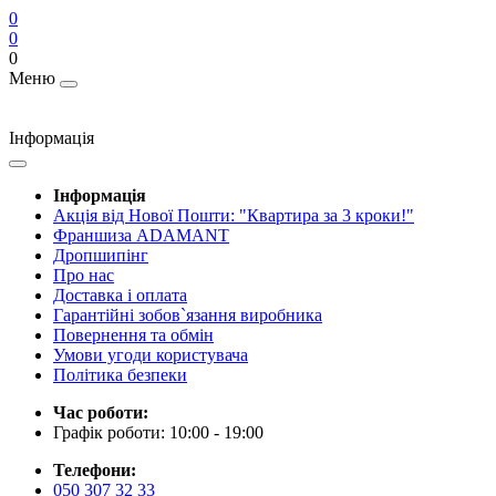
0
0
0
Меню
Інформація
Інформація
Акція від Нової Пошти: "Квартира за 3 кроки!"
Франшиза ADAMANT
Дропшипінг
Про нас
Доставка і оплата
Гарантійні зобов`язання виробника
Повернення та обмін
Умови угоди користувача
Політика безпеки
Час роботи:
Графік роботи: 10:00 - 19:00
Телефони:
050 307 32 33