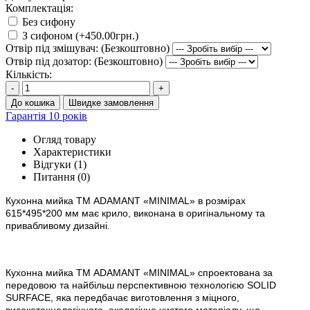
Комплектація:
Без сифону
З сифоном (+450.00грн.)
Отвір під змішувач: (Безкоштовно)
Отвір під дозатор: (Безкоштовно)
Кількість:
-
+
До кошика
Швидке замовлення
Гарантія 10 років
Огляд товару
Характеристики
Відгуки (1)
Питання
(0)
Кухонна мийка ТМ ADAMANT
«
MINIMAL
»
в
розм
ірах
615*495*200 мм має крило, виконана в оригінальному та
привабливому дизайні.
Кухонна мийка ТМ ADAMANT «
MINIMAL
» спроектована за
передовою та найбільш перспективною технологією SOLID
SURFACE, яка передбачає виготовлення з міцного,
високотехнологічного, екологічно чистого матеріалу, що