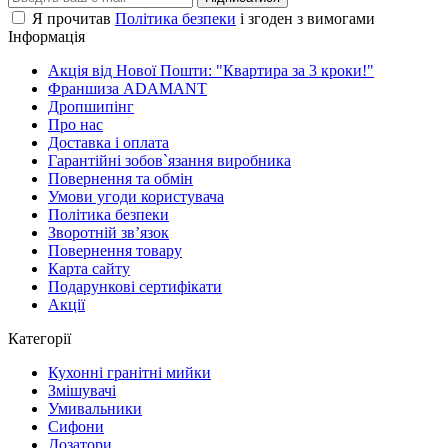
Я прочитав
Політика безпеки
і згоден з вимогами
Інформація
Акція від Нової Пошти: "Квартира за 3 кроки!"
Франшиза ADAMANT
Дропшипінг
Про нас
Доставка і оплата
Гарантійні зобов`язання виробника
Повернення та обмін
Умови угоди користувача
Політика безпеки
Зворотній зв’язок
Повернення товару
Карта сайту
Подарункові сертифікати
Акції
Категорії
Кухонні гранітні мийки
Змішувачі
Умивальники
Сифони
Дозатори