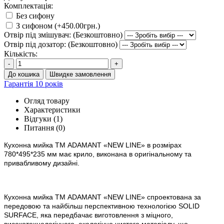
Комплектація:
Без сифону
З сифоном (+450.00грн.)
Отвір під змішувач: (Безкоштовно)
Отвір під дозатор: (Безкоштовно)
Кількість:
-
+
До кошика
Швидке замовлення
Гарантія 10 років
Огляд товару
Характеристики
Відгуки (1)
Питання
(0)
Кухонна мийка ТМ ADAMANT
«
NEW LINE»
в
розм
ірах
780*495*235 мм має крило, виконана в оригінальному та
привабливому дизайні.
Кухонна мийка ТМ ADAMANT «
NEW LINE» спроектована за
передовою та найбільш перспективною технологією SOLID
SURFACE, яка передбачає виготовлення з міцного,
високотехнологічного, екологічно чистого матеріалу, що