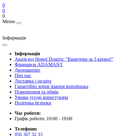
0
0
0
Меню
Інформація
Інформація
Акція від Нової Пошти: "Квартира за 3 кроки!"
Франшиза ADAMANT
Дропшипінг
Про нас
Доставка і оплата
Гарантійні зобов`язання виробника
Повернення та обмін
Умови угоди користувача
Політика безпеки
Час роботи:
Графік роботи: 10:00 - 19:00
Телефони:
050 307 32 33