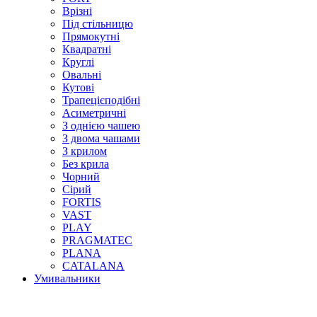
Врізні
Під стільницю
Прямокутні
Квадратні
Круглі
Овальні
Кутові
Трапецієподібні
Асиметричні
З однією чашею
З двома чашами
З крилом
Без крила
Чорний
Сірий
FORTIS
VAST
PLAY
PRAGMATEC
PLANA
CATALANA
Умивальники