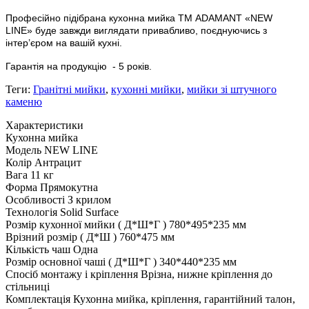
Професійно підібрана кухонна мийка
ТМ ADAMANT
«
NEW
LINE»
буде завжди виглядати привабливо, поєднуючись з
інтер’єром на вашій кухні.
Гарантія на продукцію
- 5 років.
Теги:
Гранітні мийки
,
кухонні мийки
,
мийки зі штучного
каменю
Характеристики
Кухонна мийка
Модель
NEW LINE
Колір
Антрацит
Вага
11 кг
Форма
Прямокутна
Особливості
З крилом
Технологія
Solid Surface
Розмір кухонної мийки ( Д*Ш*Г )
780*495*235 мм
Врізний розмір ( Д*Ш )
760*475 мм
Кількість чаш
Одна
Розмір основної чаші ( Д*Ш*Г )
340*440*235 мм
Спосіб монтажу і кріплення
Врізна, нижне кріплення до
стільниці
Комплектація
Кухонна мийка, кріплення, гарантійний талон,