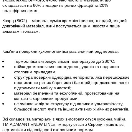
складається на 80% з кварцитів різних фракцій та 20%
поліефірних смол.
Кварц (
SiO
2) – мінерал, суміш кремнію і кисню, твердий, міцний
довговічний матеріал, який поступається цим
якостям лише
алмазам і топазам.
Кам'яна поверхня кухонної мийки має значний ряд переваг:
термостійка витримує високі температури до 280°С;
стійка до механічних пошкоджень, ударів та подряпин
столовим приладдям;
структура поверхні однорідна непориста, яка перешкоджає
прониканню різних барвників і бактерій, що дозволяє легко
підтримувати мийку в чистоті;
матеріал безпечний та екологічний, протестований на
контакт с харчовими продуктами;
не змінює колір та структуру під впливом ультрафіолету,
більшості кислот, лугів та інших активних хімічних реагентів.
Всі складові та матеріали з яких виготовляються кухонна мийка
ТМ ADAMANT
«
NEW LINE»
, імпортуються з Європи і мають всі
сертифікати відповідності екологічним нормам.