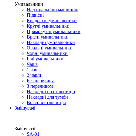
Умивальники
Над пральною машиною
Підвісні
Квадратні умивальники
Круглі умивальники
Прямокутні умивальники
Врізні умивальники
Накладні умивальники
Овальні умивальники
Чорні умивальники
Білі умивальники
Чаша
1 чаша
2 чаши
Без переливу
З переливом
Накладні на стільницю
Накладні для тумби
Врізні в стільницю
Змішувачі
Змішувачі
SA-01