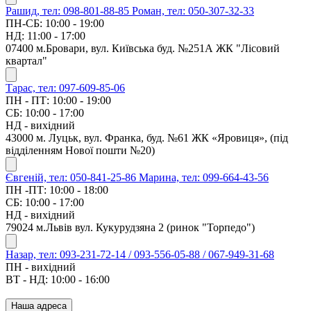
Рашид, тел: 098-801-88-85
Роман, тел: 050-307-32-33
ПН-СБ: 10:00 - 19:00
НД: 11:00 - 17:00
07400 м.Бровари, вул. Київська буд. №251А ЖК "Лісовий
квартал"
Тарас, тел: 097-609-85-06
ПН - ПТ: 10:00 - 19:00
СБ: 10:00 - 17:00
НД - вихідний
43000 м. Луцьк, вул. Франка, буд. №61 ЖК «Яровиця», (під
відділенням Нової пошти №20)
Євгеній, тел: 050-841-25-86
Марина, тел: 099-664-43-56
ПН -ПТ: 10:00 - 18:00
СБ: 10:00 - 17:00
НД - вихідний
79024 м.Львів вул. Кукурудзяна 2 (ринок "Торпедо")
Назар, тел: 093-231-72-14 / 093-556-05-88 / 067-949-31-68
ПН - вихідний
ВТ - НД: 10:00 - 16:00
Наша адреса