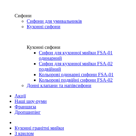
Сифони
Сифони для умивальників
Кухонні сифони
Кухонні сифони
Сифон для кухонної мийки FSA-01
одинарний
Сифон для кухонної мийки FSA-02
подвійний
Кольорові одинарні сифони FSA-01
Кольорові подвійні сифони FSA-02
Донні клапани та напівсифони
Акції
Наші шоу-руми
Франшиза
Дропшипінг
Кухонні гранітні мийки
З крилом