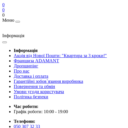
0
0
0
Меню
Інформація
Інформація
Акція від Нової Пошти: "Квартира за 3 кроки!"
Франшиза ADAMANT
Дропшипінг
Про нас
Доставка і оплата
Гарантійні зобов`язання виробника
Повернення та обмін
Умови угоди користувача
Політика безпеки
Час роботи:
Графік роботи: 10:00 - 19:00
Телефони:
050 307 32 33