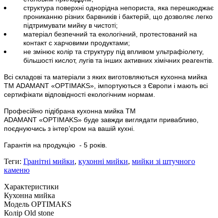
структура поверхні однорідна непориста, яка перешкоджає
прониканню різних барвників і бактерій, що дозволяє легко
підтримувати мийку в чистоті;
матеріал безпечний та екологічний, протестований на
контакт с харчовими продуктами;
не змінює колір та структуру під впливом ультрафіолету,
більшості кислот, лугів та інших активних хімічних реагентів.
Всі складові та матеріали з яких виготовляються кухонна мийка
ТМ ADAMANT
«
OPTIMAKS»
, імпортуються з Європи і мають всі
сертифікати відповідності екологічним нормам.
Професійно підібрана кухонна мийка
ТМ
ADAMANT
«
OPTIMAKS»
буде завжди виглядати привабливо,
поєднуючись з інтер’єром на вашій кухні.
Гарантія на продукцію
- 5 років.
Теги:
Гранітні мийки
,
кухонні мийки
,
мийки зі штучного
каменю
Характеристики
Кухонна мийка
Модель
OPTIMAKS
Колір
Old stone