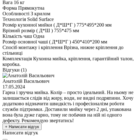
Вага
16 кг
Форма
Прямокутна
Особливості
З крилом
Технологія
Solid Surface
Розмір кухонної мийки ( Д*Ш*Г )
775*495*200 мм
Врізний розмір ( Д*Ш )
755*475 мм
Кількість чаш
Одна
Розмір основної чаші ( Д*Ш*Г )
450*410*200 мм
Спосіб монтажу і кріплення
Врізна, нижне кріплення до
стільниці
Комплектація
Кухонна мийка, кріплення, гарантійний талон,
коробка.
Відгуки (1)
Анатолій Васильович
17.05.2024
Гарна і зручна мийка. Колір – просто ідеальний. На ньому не
залишається слідів від жиру, води, не видні подряпини. Хочу
додатково відзначити швидкість і професіоналізм роботи
служби підтримки. Доставили мийку через 2 дні, упакована
вона була дуже гарно, тому не побачив на ній ні одного
дефекту. Рекомендую звертатись!
+ Написати відгук
Написати відгук