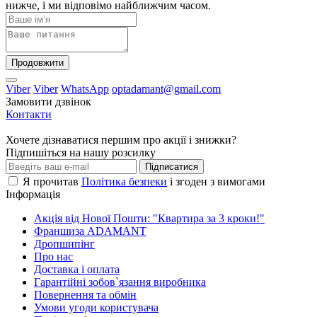
нижче, і ми відповімо найближчим часом.
Продовжити
Viber
Viber
WhatsApp
optadamant@gmail.com
Замовити дзвінок
Контакти
Хочете дізнаватися першим про акції і знижки?
Підпишіться на нашу розсилку
Підписатися
Я прочитав
Політика безпеки
і згоден з вимогами
Інформація
Акція від Нової Пошти: "Квартира за 3 кроки!"
Франшиза ADAMANT
Дропшипінг
Про нас
Доставка і оплата
Гарантійні зобов`язання виробника
Повернення та обмін
Умови угоди користувача