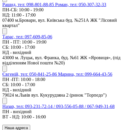
Рашид, тел: 098-801-88-85
Роман, тел: 050-307-32-33
ПН-СБ: 10:00 - 19:00
НД: 11:00 - 17:00
07400 м.Бровари, вул. Київська буд. №251А ЖК "Лісовий
квартал"
Тарас, тел: 097-609-85-06
ПН - ПТ: 10:00 - 19:00
СБ: 10:00 - 17:00
НД - вихідний
43000 м. Луцьк, вул. Франка, буд. №61 ЖК «Яровиця», (під
відділенням Нової пошти №20)
Євгеній, тел: 050-841-25-86
Марина, тел: 099-664-43-56
ПН -ПТ: 10:00 - 18:00
СБ: 10:00 - 17:00
НД - вихідний
79024 м.Львів вул. Кукурудзяна 2 (ринок "Торпедо")
Назар, тел: 093-231-72-14 / 093-556-05-88 / 067-949-31-68
ПН - вихідний
ВТ - НД: 10:00 - 16:00
Наша адреса