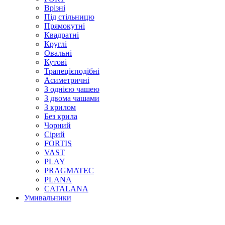
Врізні
Під стільницю
Прямокутні
Квадратні
Круглі
Овальні
Кутові
Трапецієподібні
Асиметричні
З однією чашею
З двома чашами
З крилом
Без крила
Чорний
Сірий
FORTIS
VAST
PLAY
PRAGMATEC
PLANA
CATALANA
Умивальники