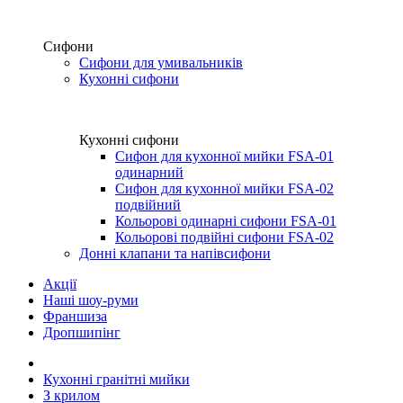
Сифони
Сифони для умивальників
Кухонні сифони
Кухонні сифони
Сифон для кухонної мийки FSA-01
одинарний
Сифон для кухонної мийки FSA-02
подвійний
Кольорові одинарні сифони FSA-01
Кольорові подвійні сифони FSA-02
Донні клапани та напівсифони
Акції
Наші шоу-руми
Франшиза
Дропшипінг
Кухонні гранітні мийки
З крилом