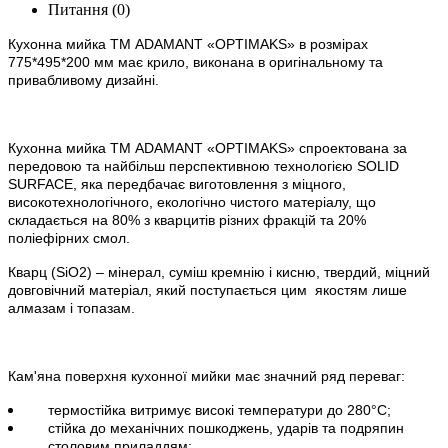
Питання
(0)
Кухонна мийка ТМ ADAMANT
«
OPTIMAKS»
в
розм
ірах
775*495*200 мм має крило, виконана в оригінальному та
привабливому дизайні.
Кухонна мийка ТМ ADAMANT «
OPTIMAKS» спроектована за
передовою та найбільш перспективною технологією SOLID
SURFACE, яка передбачає виготовлення з міцного,
високотехнологічного, екологічно чистого матеріалу, що
складається на 80% з кварцитів різних фракцій та 20%
поліефірних смол.
Кварц (
SiO
2) – мінерал, суміш кремнію і кисню, твердий, міцний
довговічний матеріал, який поступається цим
якостям лише
алмазам і топазам.
Кам'яна поверхня кухонної мийки має значний ряд переваг:
термостійка витримує високі температури до 280°С;
стійка до механічних пошкоджень, ударів та подряпин
столовим приладдям;