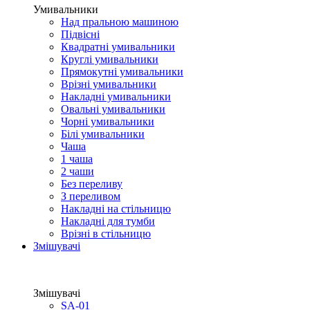
Умивальники
Над пральною машиною
Підвісні
Квадратні умивальники
Круглі умивальники
Прямокутні умивальники
Врізні умивальники
Накладні умивальники
Овальні умивальники
Чорні умивальники
Білі умивальники
Чаша
1 чаша
2 чаши
Без переливу
З переливом
Накладні на стільницю
Накладні для тумби
Врізні в стільницю
Змішувачі
Змішувачі
SA-01