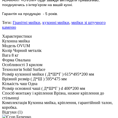
поєднуючись з інтер’єром на вашій кухні.
Гарантія на продукцію
- 5 років.
Теги:
Гранітні мийки
,
кухонні мийки
,
мийки зі штучного
каменю
Характеристики
Кухонна мийка
Модель
OVUM
Колір
Чорний металік
Вага
8 кг
Форма
Овальна
Особливості
З крилом
Технологія
Solid Surface
Розмір кухонної мийки ( Д*Ш*Г )
615*495*200 мм
Врізний розмір ( Д*Ш )
595*475 мм
Кількість чаш
Одна
Розмір основної чаші ( Д*Ш*Г )
d 400*200 мм
Спосіб монтажу і кріплення
Врізна, нижне кріплення до
стільниці
Комплектація
Кухонна мийка, кріплення, гарантійний талон,
коробка.
Відгуки (1)