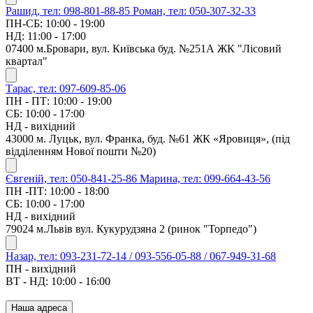
Рашид, тел: 098-801-88-85
Роман, тел: 050-307-32-33
ПН-СБ: 10:00 - 19:00
НД: 11:00 - 17:00
07400 м.Бровари, вул. Київська буд. №251А ЖК "Лісовий
квартал"
Тарас, тел: 097-609-85-06
ПН - ПТ: 10:00 - 19:00
СБ: 10:00 - 17:00
НД - вихідний
43000 м. Луцьк, вул. Франка, буд. №61 ЖК «Яровиця», (під
відділенням Нової пошти №20)
Євгеній, тел: 050-841-25-86
Марина, тел: 099-664-43-56
ПН -ПТ: 10:00 - 18:00
СБ: 10:00 - 17:00
НД - вихідний
79024 м.Львів вул. Кукурудзяна 2 (ринок "Торпедо")
Назар, тел: 093-231-72-14 / 093-556-05-88 / 067-949-31-68
ПН - вихідний
ВТ - НД: 10:00 - 16:00
Наша адреса