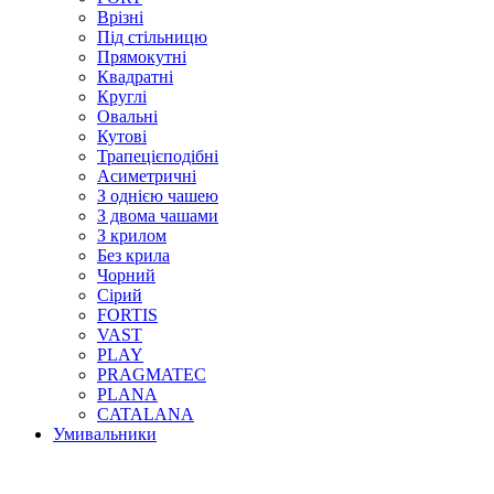
Врізні
Під стільницю
Прямокутні
Квадратні
Круглі
Овальні
Кутові
Трапецієподібні
Асиметричні
З однією чашею
З двома чашами
З крилом
Без крила
Чорний
Сірий
FORTIS
VAST
PLAY
PRAGMATEC
PLANA
CATALANA
Умивальники