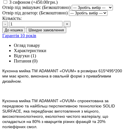
З сифоном (+450.00грн.)
Отвір під змішувач: (Безкоштовно)
Отвір під дозатор: (Безкоштовно)
Кількість:
-
+
До кошика
Швидке замовлення
Гарантія 10 років
Огляд товару
Характеристики
Відгуки (1)
Питання
(0)
Кухонна мийка ТМ ADAMANT
«
OVUM»
в
розм
ірах 615*495*200
мм
має крило, виконана в овальній формі з привабливим
дизайном.
Кухонна мийка ТМ ADAMANT «
OVUM
» спроектована за
передовою та найбільш перспективною технологією SOLID
SURFACE, яка передбачає виготовлення з міцного,
високотехнологічного, екологічно чистого матеріалу, що
складається на 80% з кварцитів різних фракцій та 20%
поліефірних смол.