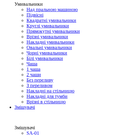
Умивальники
Над пральною машиною
Підвісні
Квадратні умивальники
Круглі умивальники
Прямокутні умивальники
Врізні умивальники
Накладні умивальники
Овальні умивальники
Чорні умивальники
Білі умивальники
Чаша
1 чаша
2 чаши
Без переливу
З переливом
Накладні на стільницю
Накладні для тумби
Врізні в стільницю
Змішувачі
Змішувачі
SA-01