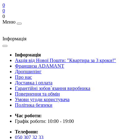
0
0
0
Меню
Інформація
Інформація
Акція від Нової Пошти: "Квартира за 3 кроки!"
Франшиза ADAMANT
Дропшипінг
Про нас
Доставка і оплата
Гарантійні зобов`язання виробника
Повернення та обмін
Умови угоди користувача
Політика безпеки
Час роботи:
Графік роботи: 10:00 - 19:00
Телефони:
050 307 32 33