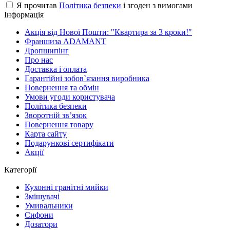
Я прочитав
Політика безпеки
і згоден з вимогами
Інформація
Акція від Нової Пошти: "Квартира за 3 кроки!"
Франшиза ADAMANT
Дропшипінг
Про нас
Доставка і оплата
Гарантійні зобов`язання виробника
Повернення та обмін
Умови угоди користувача
Політика безпеки
Зворотній зв’язок
Повернення товару
Карта сайту
Подарункові сертифікати
Акції
Категорії
Кухонні гранітні мийки
Змішувачі
Умивальники
Сифони
Дозатори