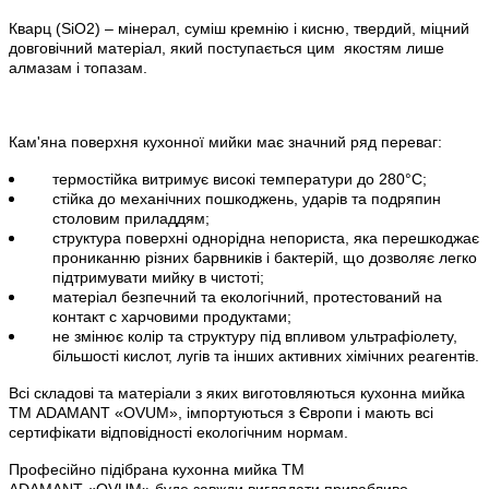
Кварц (
SiO
2) – мінерал, суміш кремнію і кисню, твердий, міцний
довговічний матеріал, який поступається цим
якостям лише
алмазам і топазам.
Кам'яна поверхня кухонної мийки має значний ряд переваг:
термостійка витримує високі температури до 280°С;
стійка до механічних пошкоджень, ударів та подряпин
столовим приладдям;
структура поверхні однорідна непориста, яка перешкоджає
прониканню різних барвників і бактерій, що дозволяє легко
підтримувати мийку в чистоті;
матеріал безпечний та екологічний, протестований на
контакт с харчовими продуктами;
не змінює колір та структуру під впливом ультрафіолету,
більшості кислот, лугів та інших активних хімічних реагентів.
Всі складові та матеріали з яких виготовляються кухонна мийка
ТМ ADAMANT
«
OVUM
»
, імпортуються з Європи і мають всі
сертифікати відповідності екологічним нормам.
Професійно підібрана кухонна мийка
ТМ
ADAMANT
«
OVUM
»
буде завжди виглядати привабливо,