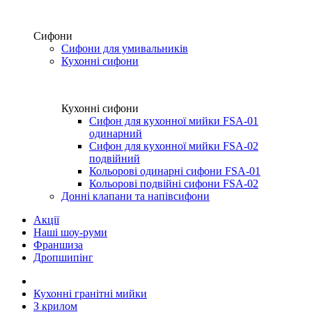
Сифони
Сифони для умивальників
Кухонні сифони
Кухонні сифони
Сифон для кухонної мийки FSA-01
одинарний
Сифон для кухонної мийки FSA-02
подвійний
Кольорові одинарні сифони FSA-01
Кольорові подвійні сифони FSA-02
Донні клапани та напівсифони
Акції
Наші шоу-руми
Франшиза
Дропшипінг
Кухонні гранітні мийки
З крилом