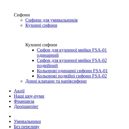
Сифони
Сифони для умивальників
Кухонні сифони
Кухонні сифони
Сифон для кухонної мийки FSA-01
одинарний
Сифон для кухонної мийки FSA-02
подвійний
Кольорові одинарні сифони FSA-01
Кольорові подвійні сифони FSA-02
Донні клапани та напівсифони
Акції
Наші шоу-руми
Франшиза
Дропшипінг
Умивальники
Без переливу