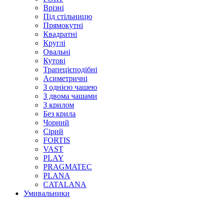
Врізні
Під стільницю
Прямокутні
Квадратні
Круглі
Овальні
Кутові
Трапецієподібні
Асиметричні
З однією чашею
З двома чашами
З крилом
Без крила
Чорний
Сірий
FORTIS
VAST
PLAY
PRAGMATEC
PLANA
CATALANA
Умивальники