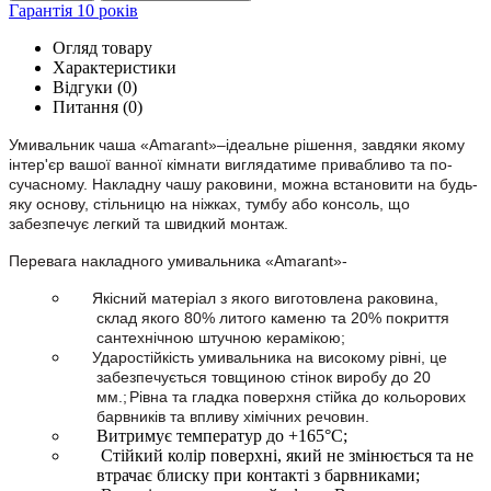
Гарантія 10 років
Огляд товару
Характеристики
Відгуки (0)
Питання
(0)
Умивальник чаша «Amarant»–ідеальне рішення, завдяки якому
інтер'єр вашої ванної кімнати виглядатиме привабливо та по-
сучасному. Накладну чашу раковини, можна встановити на будь-
яку основу, стільницю на ніжках, тумбу або консоль, що
забезпечує легкий та швидкий монтаж.
Перевага накладного умивальника «Amarant»-
Якісний матеріал з якого виготовлена ​​раковина,
склад якого 80% литого каменю та 20% покриття
сантехнічною штучною керамікою;
Ударостійкість умивальника на високому рівні, це
забезпечується товщиною стінок виробу до 20
мм.;
Рівна та гладка поверхня стійка до кольорових
барвників та впливу хімічних речовин.
Витримує температур до +165°C;
Стійкий колір поверхні, який не змінюється та не
втрачає блиску при контакті з барвниками;