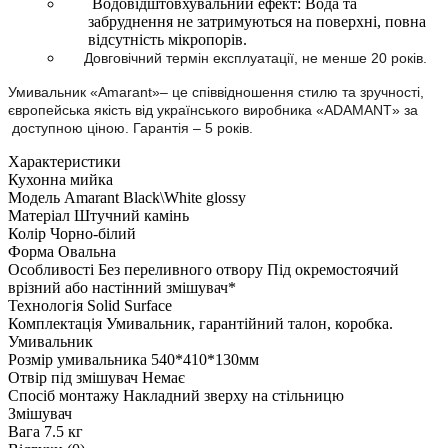
Водовідштовхувальний ефект: Вода та
забруднення не затримуються на поверхні, повна
відсутність мікропорів.
Довговічний термін експлуатації, не менше 20 років.
Умивальник «Amarant»– це співвідношення стилю та зручності,
європейська якість від українського виробника «
ADAMANT
» за
доступною ціною. Гарантія – 5
рок
ів.
Характеристики
Кухонна мийка
Модель
Amarant Black\White glossy
Матеріал
Штучний камінь
Колір
Чорно-білий
Форма
Овальна
Особливості
Без переливного отвору Під окремостоячий
врізний або настінний змішувач*
Технологія
Solid Surface
Комплектація
Умивальник, гарантійний талон, коробка.
Умивальник
Розмір умивальника
540*410*130мм
Отвір під змішувач
Немає
Спосіб монтажу
Накладний зверху на стільницю
Змішувач
Вага
7.5 кг