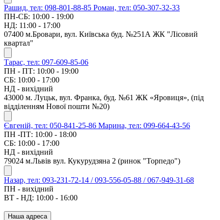
Рашид, тел: 098-801-88-85
Роман, тел: 050-307-32-33
ПН-СБ: 10:00 - 19:00
НД: 11:00 - 17:00
07400 м.Бровари, вул. Київська буд. №251А ЖК "Лісовий
квартал"
Тарас, тел: 097-609-85-06
ПН - ПТ: 10:00 - 19:00
СБ: 10:00 - 17:00
НД - вихідний
43000 м. Луцьк, вул. Франка, буд. №61 ЖК «Яровиця», (під
відділенням Нової пошти №20)
Євгеній, тел: 050-841-25-86
Марина, тел: 099-664-43-56
ПН -ПТ: 10:00 - 18:00
СБ: 10:00 - 17:00
НД - вихідний
79024 м.Львів вул. Кукурудзяна 2 (ринок "Торпедо")
Назар, тел: 093-231-72-14 / 093-556-05-88 / 067-949-31-68
ПН - вихідний
ВТ - НД: 10:00 - 16:00
Наша адреса