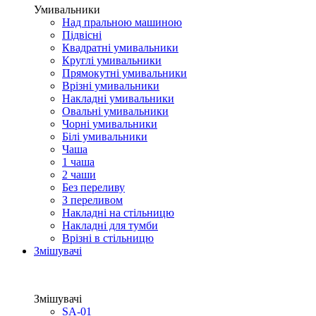
Умивальники
Над пральною машиною
Підвісні
Квадратні умивальники
Круглі умивальники
Прямокутні умивальники
Врізні умивальники
Накладні умивальники
Овальні умивальники
Чорні умивальники
Білі умивальники
Чаша
1 чаша
2 чаши
Без переливу
З переливом
Накладні на стільницю
Накладні для тумби
Врізні в стільницю
Змішувачі
Змішувачі
SA-01