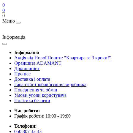
0
0
0
Меню
Інформація
Інформація
Акція від Нової Пошти: "Квартира за 3 кроки!"
Франшиза ADAMANT
Дропшипінг
Про нас
Доставка і оплата
Гарантійні зобов`язання виробника
Повернення та обмін
Умови угоди користувача
Політика безпеки
Час роботи:
Графік роботи: 10:00 - 19:00
Телефони:
050 307 32 33