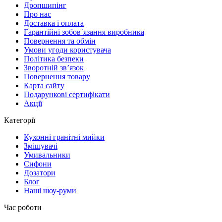
Дропшипінг
Про нас
Доставка і оплата
Гарантійні зобов`язання виробника
Повернення та обмін
Умови угоди користувача
Політика безпеки
Зворотній зв’язок
Повернення товару
Карта сайту
Подарункові сертифікати
Акції
Категорії
Кухонні гранітні мийки
Змішувачі
Умивальники
Сифони
Дозатори
Блог
Наші шоу-руми
Час роботи