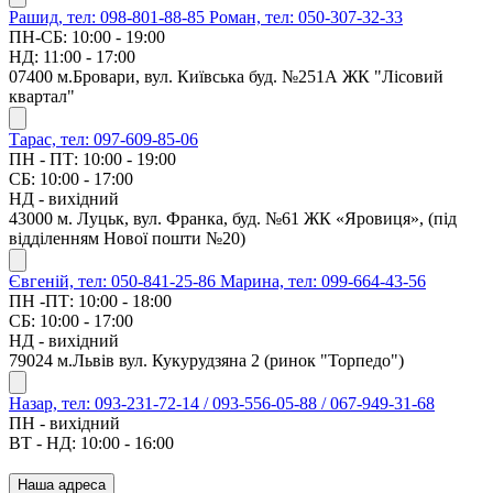
Рашид, тел: 098-801-88-85
Роман, тел: 050-307-32-33
ПН-СБ: 10:00 - 19:00
НД: 11:00 - 17:00
07400 м.Бровари, вул. Київська буд. №251А ЖК "Лісовий
квартал"
Тарас, тел: 097-609-85-06
ПН - ПТ: 10:00 - 19:00
СБ: 10:00 - 17:00
НД - вихідний
43000 м. Луцьк, вул. Франка, буд. №61 ЖК «Яровиця», (під
відділенням Нової пошти №20)
Євгеній, тел: 050-841-25-86
Марина, тел: 099-664-43-56
ПН -ПТ: 10:00 - 18:00
СБ: 10:00 - 17:00
НД - вихідний
79024 м.Львів вул. Кукурудзяна 2 (ринок "Торпедо")
Назар, тел: 093-231-72-14 / 093-556-05-88 / 067-949-31-68
ПН - вихідний
ВТ - НД: 10:00 - 16:00
Наша адреса