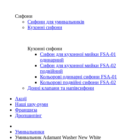
Сифони
Сифони для умивальників
Кухонні сифони
Кухонні сифони
Сифон для кухонної мийки FSA-01
одинарний
Сифон для кухонної мийки FSA-02
подвійний
Кольорові одинарні сифони FSA-01
Кольорові подвійні сифони FSA-02
Донні клапани та напівсифони
Акції
Наші шоу-руми
Франшиза
Дропшипінг
Умивальники
Умивальник Adamant Washer New White