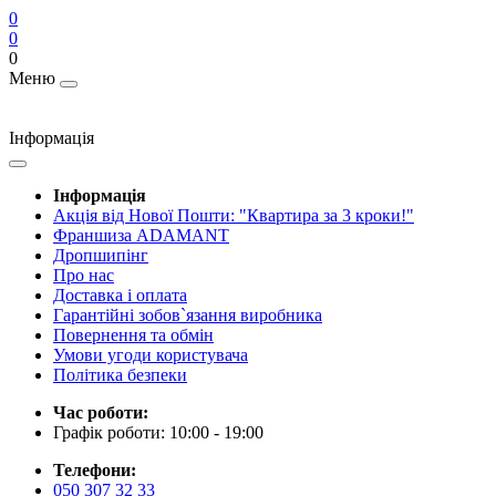
0
0
0
Меню
Інформація
Інформація
Акція від Нової Пошти: "Квартира за 3 кроки!"
Франшиза ADAMANT
Дропшипінг
Про нас
Доставка і оплата
Гарантійні зобов`язання виробника
Повернення та обмін
Умови угоди користувача
Політика безпеки
Час роботи:
Графік роботи: 10:00 - 19:00
Телефони:
050 307 32 33