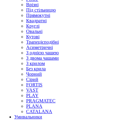
Врізні
Під стільницю
Прямокутні
Квадратні
Круглі
Овальні
Кутові
Трапецієподібні
Асиметричні
З однією чашею
З двома чашами
З крилом
Без крила
Чорний
Сірий
FORTIS
VAST
PLAY
PRAGMATEC
PLANA
CATALANA
Умивальники