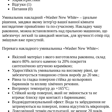
Відгуки (1)
Питання
(0)
Умивальник накладний «Washer New White» – ідеальне
рішення, завдяки якому інтер'єр вашої ванної кімнати
виглядатиме привабливо та по-сучасному. Накладну чашу
раковини, можна встановлюють над пральною машиною, що
забезпечує легкий та швидкий монтаж, для зручності отвір під
змішувач вже присутній.
Перевага накладного умивальника «Washer New White»:
Якісний матеріал з якого виготовлена ​​раковина, склад
якого 80% литого каменю та 20% покриття
сантехнічною штучною керамікою;
Ударостійкість умивальника на високому рівні, це
забезпечується товщиною стінок виробу до 20 мм.;
Рівна та гладка поверхня стійка до кольорових
барвників та впливу хімічних речовин.
Витримує температур до +165°C;
Стійкий колір поверхні, який не змінюється та не
втрачає блиску при контакті з барвниками;
Водовідштовхувальний ефект: Вода та забруднення не
затримуються на поверхні, повна відсутність мікропорів.
Довговічний термін експлуатації, не менше 20 років.