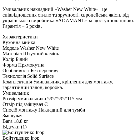
Умивальник накладний «Washer New White»– це
співвідношення стилю та зручності, європейська якість від
українського виробника «ADAMANT» за доступною ціною.
Гарантія – 5 років.
Характеристики
Кухонна мийка
Модель
Washer New White
Матеріал
Штучний камінь
Колір
Білий
Форма
Прямокутна
Особливості
Без переливу
Технологія
Solid Surface
Комплектація
Умивальник, кріплення для монтажу,
гарантійний талон, коробка.
Умивальник
Розмір умивальника
595*595*115 мм
Отвір під змішувач
Є
Спосіб монтажу
Накладний для тумби
Змішувач
Вага
18.8 кг
Відгуки (1)
Войтушенко Ігор