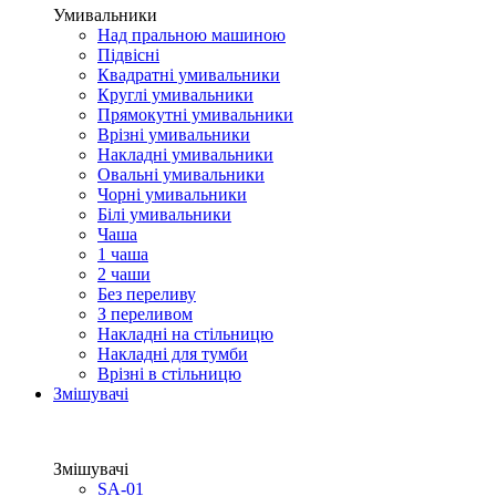
Умивальники
Над пральною машиною
Підвісні
Квадратні умивальники
Круглі умивальники
Прямокутні умивальники
Врізні умивальники
Накладні умивальники
Овальні умивальники
Чорні умивальники
Білі умивальники
Чаша
1 чаша
2 чаши
Без переливу
З переливом
Накладні на стільницю
Накладні для тумби
Врізні в стільницю
Змішувачі
Змішувачі
SA-01