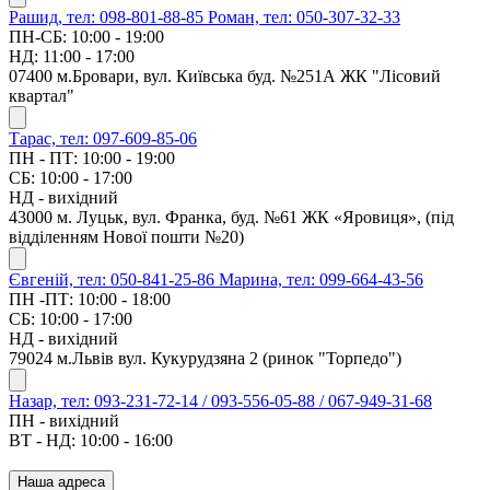
Рашид, тел: 098-801-88-85
Роман, тел: 050-307-32-33
ПН-СБ: 10:00 - 19:00
НД: 11:00 - 17:00
07400 м.Бровари, вул. Київська буд. №251А ЖК "Лісовий
квартал"
Тарас, тел: 097-609-85-06
ПН - ПТ: 10:00 - 19:00
СБ: 10:00 - 17:00
НД - вихідний
43000 м. Луцьк, вул. Франка, буд. №61 ЖК «Яровиця», (під
відділенням Нової пошти №20)
Євгеній, тел: 050-841-25-86
Марина, тел: 099-664-43-56
ПН -ПТ: 10:00 - 18:00
СБ: 10:00 - 17:00
НД - вихідний
79024 м.Львів вул. Кукурудзяна 2 (ринок "Торпедо")
Назар, тел: 093-231-72-14 / 093-556-05-88 / 067-949-31-68
ПН - вихідний
ВТ - НД: 10:00 - 16:00
Наша адреса