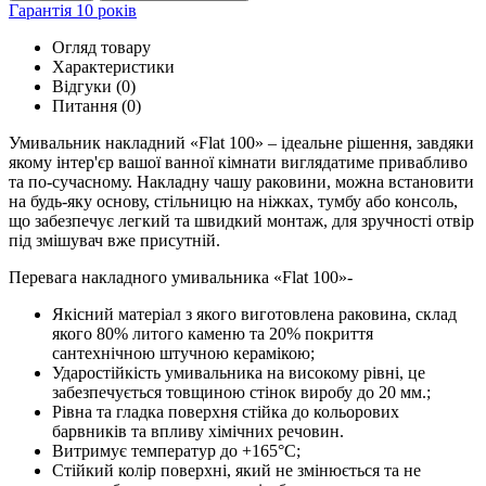
Гарантія 10 років
Огляд товару
Характеристики
Відгуки (0)
Питання
(0)
Умивальник накладний «Flat 100» – ідеальне рішення, завдяки
якому інтер'єр вашої ванної кімнати виглядатиме привабливо
та по-сучасному. Накладну чашу раковини, можна встановити
на будь-яку основу, стільницю на ніжках, тумбу або консоль,
що забезпечує легкий та швидкий монтаж, для зручності отвір
під змішувач вже присутній.
Перевага накладного умивальника «Flat 100»-
Якісний матеріал з якого виготовлена ​​раковина, склад
якого 80% литого каменю та 20% покриття
сантехнічною штучною керамікою;
Ударостійкість умивальника на високому рівні, це
забезпечується товщиною стінок виробу до 20 мм.;
Рівна та гладка поверхня стійка до кольорових
барвників та впливу хімічних речовин.
Витримує температур до +165°C;
Стійкий колір поверхні, який не змінюється та не