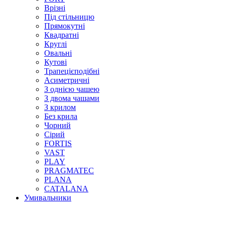
Врізні
Під стільницю
Прямокутні
Квадратні
Круглі
Овальні
Кутові
Трапецієподібні
Асиметричні
З однією чашею
З двома чашами
З крилом
Без крила
Чорний
Сірий
FORTIS
VAST
PLAY
PRAGMATEC
PLANA
CATALANA
Умивальники