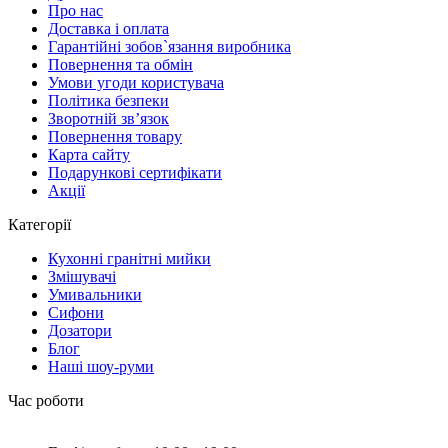
Про нас
Доставка і оплата
Гарантійні зобов`язання виробника
Повернення та обмін
Умови угоди користувача
Політика безпеки
Зворотній зв’язок
Повернення товару
Карта сайту
Подарункові сертифікати
Акції
Категорії
Кухонні гранітні мийки
Змішувачі
Умивальники
Сифони
Дозатори
Блог
Наші шоу-руми
Час роботи