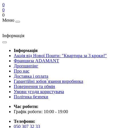
0
0
0
Меню
Інформація
Інформація
Акція від Нової Пошти: "Квартира за 3 кроки!"
Франшиза ADAMANT
Дропшипінг
Про нас
Доставка і оплата
Гарантійні зобов`язання виробника
Повернення та обмін
Умови угоди користувача
Політика безпеки
Час роботи:
Графік роботи: 10:00 - 19:00
Телефони:
050 307 32 33