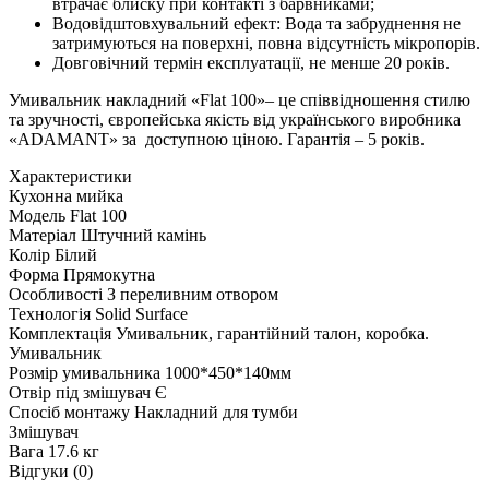
втрачає блиску при контакті з барвниками;
Водовідштовхувальний ефект: Вода та забруднення не
затримуються на поверхні, повна відсутність мікропорів.
Довговічний термін експлуатації, не менше 20 років.
Умивальник накладний «Flat 100»– це співвідношення стилю
та зручності, європейська якість від українського виробника
«ADAMANT» за доступною ціною. Гарантія – 5 років.
Характеристики
Кухонна мийка
Модель
Flat 100
Матеріал
Штучний камінь
Колір
Білий
Форма
Прямокутна
Особливості
З переливним отвором
Технологія
Solid Surface
Комплектація
Умивальник, гарантійний талон, коробка.
Умивальник
Розмір умивальника
1000*450*140мм
Отвір під змішувач
Є
Спосіб монтажу
Накладний для тумби
Змішувач
Вага
17.6 кг
Відгуки (0)