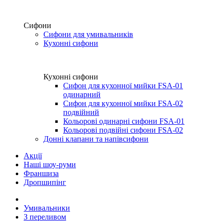
Сифони
Сифони для умивальників
Кухонні сифони
Кухонні сифони
Сифон для кухонної мийки FSA-01
одинарний
Сифон для кухонної мийки FSA-02
подвійний
Кольорові одинарні сифони FSA-01
Кольорові подвійні сифони FSA-02
Донні клапани та напівсифони
Акції
Наші шоу-руми
Франшиза
Дропшипінг
Умивальники
З переливом