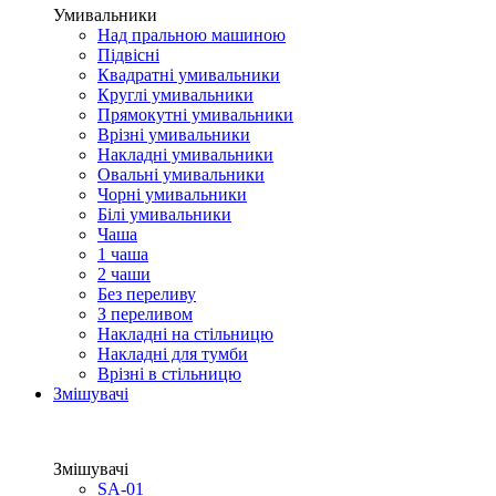
Умивальники
Над пральною машиною
Підвісні
Квадратні умивальники
Круглі умивальники
Прямокутні умивальники
Врізні умивальники
Накладні умивальники
Овальні умивальники
Чорні умивальники
Білі умивальники
Чаша
1 чаша
2 чаши
Без переливу
З переливом
Накладні на стільницю
Накладні для тумби
Врізні в стільницю
Змішувачі
Змішувачі
SA-01