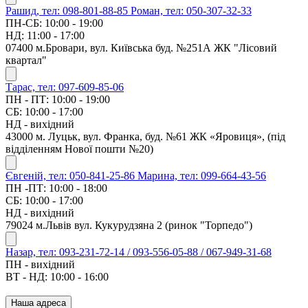
Рашид, тел: 098-801-88-85
Роман, тел: 050-307-32-33
ПН-СБ: 10:00 - 19:00
НД: 11:00 - 17:00
07400 м.Бровари, вул. Київська буд. №251А ЖК "Лісовий
квартал"
Тарас, тел: 097-609-85-06
ПН - ПТ: 10:00 - 19:00
СБ: 10:00 - 17:00
НД - вихідний
43000 м. Луцьк, вул. Франка, буд. №61 ЖК «Яровиця», (під
відділенням Нової пошти №20)
Євгеній, тел: 050-841-25-86
Марина, тел: 099-664-43-56
ПН -ПТ: 10:00 - 18:00
СБ: 10:00 - 17:00
НД - вихідний
79024 м.Львів вул. Кукурудзяна 2 (ринок "Торпедо")
Назар, тел: 093-231-72-14 / 093-556-05-88 / 067-949-31-68
ПН - вихідний
ВТ - НД: 10:00 - 16:00
Наша адреса