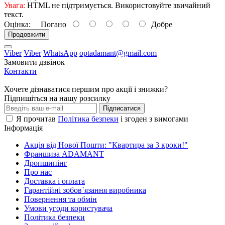
Увага:
HTML не підтримується. Використовуйте звичайний
текст.
Оцінка:
Погано
Добре
Продовжити
Viber
Viber
WhatsApp
optadamant@gmail.com
Замовити дзвінок
Контакти
Хочете дізнаватися першим про акції і знижки?
Підпишіться на нашу розсилку
Підписатися
Я прочитав
Політика безпеки
і згоден з вимогами
Інформація
Акція від Нової Пошти: "Квартира за 3 кроки!"
Франшиза ADAMANT
Дропшипінг
Про нас
Доставка і оплата
Гарантійні зобов`язання виробника
Повернення та обмін
Умови угоди користувача
Політика безпеки