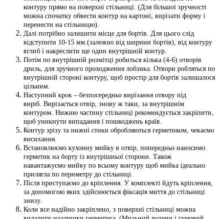
контуру прямо на поверхні стільниці.
(Для більшої зручності
можна спочатку обвести контур на картоні, вирізати форму і
перенести на стільницю).
Далі потрібно залишити місце для бортів. Для цього слід
відступити 10-15 мм.(залежно від ширини бортів), від контуру
вглиб і накреслити ще один внутрішній контур.
Потім по внутрішній розмітці робиться кілька (4-6) отворів
дриль, для зручного проходження лобзика. Отвори робляться по
внутрішній стороні контуру, щоб простір для бортів залишалося
цільним.
Наступний крок – безпосередньо вирізання отвору під
виріб.
Вирізається отвір, знову ж таки, за внутрішнім
контуром. Нижню частину стільниці рекомендується закріпити,
щоб уникнути випадання і пошкоджень країв.
Контур зрізу та нижні стики обробляються герметиком, чекаємо
висихання.
Встановлюємо кухонну мийку в отвір, попередньо наносимо
герметик на борту
із внутрішньої сторони. Також
навантажуємо мийку по всьому контуру щоб мийка ідеально
прилягла по периметру до стільниці.
Після приступаємо до кріплення. У комплекті йдуть кріплення,
за допомогою яких здійснюється
фіксація миття до стільниці
знизу.
Коли все надійно закріплено, з поверхні стільниці можна
видалити надлишки герметика.
(Мильний розчин і гумовий