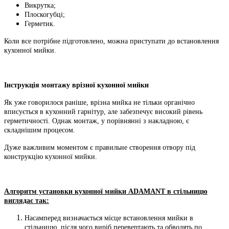
Викрутка;
Плоскогубці;
Герметик.
Коли все потрібне підготовлено, можна приступати до встановлення
кухонної мийки.
Інструкція монтажу врізної кухонної мийки
Як уже говорилося раніше, врізна мийка не тільки органічно
вписується в кухонний гарнітур,
але забезпечує високий рівень
герметичності.
Однак монтаж, у порівнянні з накладною, є
складнішим процесом.
Дуже важливим моментом є правильне створення отвору під
конструкцію кухонної мийки.
Алгоритм установки кухонної мийки ADAMANT в стільницю
виглядає так:
Насамперед визначається місце встановлення мийки в
стільницю,
після чого виріб перевертають та обводять по