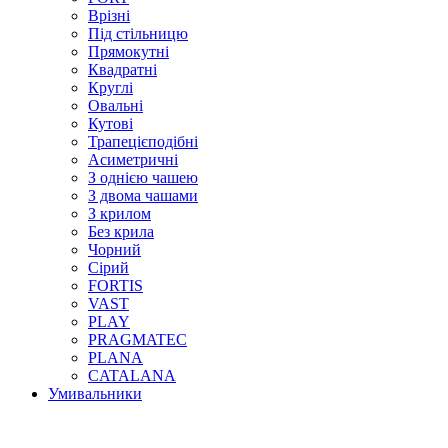
Врізні
Під стільницю
Прямокутні
Квадратні
Круглі
Овальні
Кутові
Трапецієподібні
Асиметричні
З однією чашею
З двома чашами
З крилом
Без крила
Чорний
Сірий
FORTIS
VAST
PLAY
PRAGMATEC
PLANA
CATALANA
Умивальники