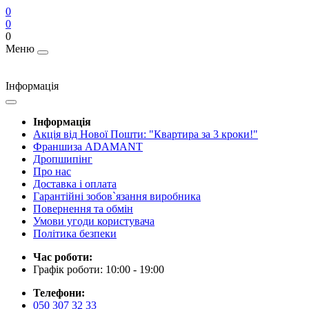
0
0
0
Меню
Інформація
Інформація
Акція від Нової Пошти: "Квартира за 3 кроки!"
Франшиза ADAMANT
Дропшипінг
Про нас
Доставка і оплата
Гарантійні зобов`язання виробника
Повернення та обмін
Умови угоди користувача
Політика безпеки
Час роботи:
Графік роботи: 10:00 - 19:00
Телефони:
050 307 32 33