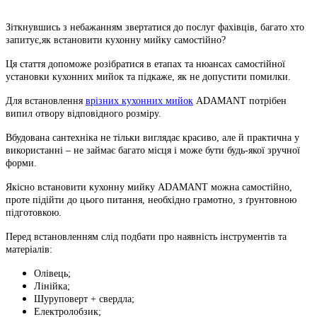
Зіткнувшись з небажанням звертатися до послуг фахівців, багато хто
запитує,як встановити кухонну мийку самостійно?
Ця стаття допоможе розібратися в етапах та нюансах самостійної
установки кухонних мийок та
підкаже, як не допустити помилки.
Для встановлення
врізних кухонних мийок
ADAMANT потрібен
випил отвору відповідного розміру.
Вбудована сантехніка не тільки виглядає красиво, але й практична у
використанні – не займає багато місця
і може бути будь-якої зручної
форми.
Якісно встановити кухонну мийку ADAMANT можна самостійно,
проте підійти до цього питання,
необхідно грамотно, з ґрунтовною
підготовкою.
Перед встановленням слід подбати про наявність інструментів та
матеріалів:
Олівець;
Лінійка;
Шуруповерт + свердла;
Електролобзик;