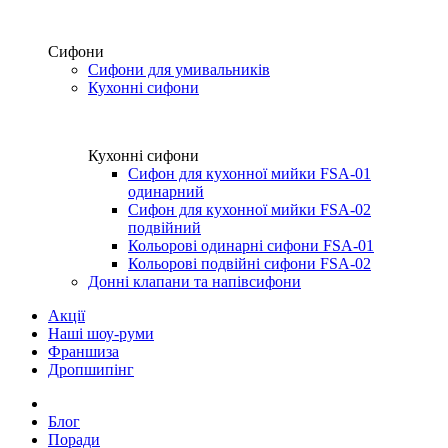
Сифони
Сифони для умивальників
Кухонні сифони
Кухонні сифони
Сифон для кухонної мийки FSA-01
одинарний
Сифон для кухонної мийки FSA-02
подвійний
Кольорові одинарні сифони FSA-01
Кольорові подвійні сифони FSA-02
Донні клапани та напівсифони
Акції
Наші шоу-руми
Франшиза
Дропшипінг
Блог
Поради