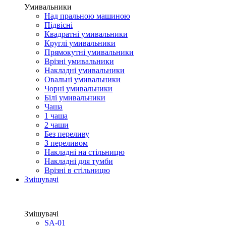
Умивальники
Над пральною машиною
Підвісні
Квадратні умивальники
Круглі умивальники
Прямокутні умивальники
Врізні умивальники
Накладні умивальники
Овальні умивальники
Чорні умивальники
Білі умивальники
Чаша
1 чаша
2 чаши
Без переливу
З переливом
Накладні на стільницю
Накладні для тумби
Врізні в стільницю
Змішувачі
Змішувачі
SA-01