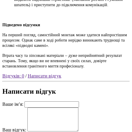
шпатель) і приступити до підключення комунікацій.
Підведемо підсумки
На перший погляд, самостійний монтаж може здатися найпростішим
процесом.
Однак саме в ході роботи нерідко виникають труднощі та
всілякі «підводні камені».
Втрата часу та зіпсовані матеріали – дуже неприйнятний результат
старань.
Тому, якщо ви не впевнені у своїх силах, довірте
встановлення гранітного миття професіоналу.
Відгуків: 0
/
Написати відгук
Написати відгук
Ваше ім’я:
Ваш відгук: