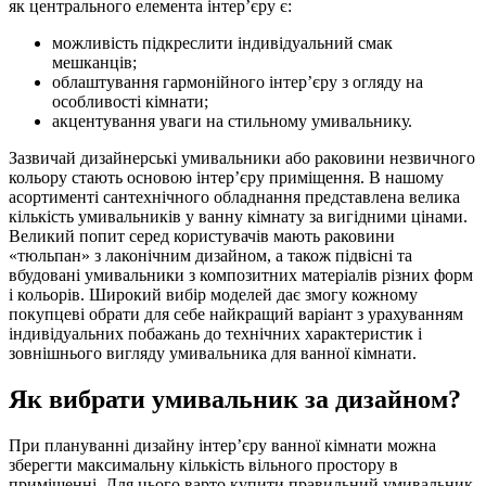
як центрального елемента інтерʼєру є:
можливість підкреслити індивідуальний смак
мешканців;
облаштування гармонійного інтерʼєру з огляду на
особливості кімнати;
акцентування уваги на стильному умивальнику.
Зазвичай дизайнерські умивальники або раковини незвичного
кольору стають основою інтерʼєру приміщення. В нашому
асортименті сантехнічного обладнання представлена велика
кількість умивальників у ванну кімнату за вигідними цінами.
Великий попит серед користувачів мають раковини
«тюльпан» з лаконічним дизайном, а також підвісні та
вбудовані умивальники з композитних матеріалів різних форм
і кольорів. Широкий вибір моделей дає змогу кожному
покупцеві обрати для себе найкращий варіант з урахуванням
індивідуальних побажань до технічних характеристик і
зовнішнього вигляду умивальника для ванної кімнати.
Як вибрати умивальник за дизайном?
При плануванні дизайну інтерʼєру ванної кімнати можна
зберегти максимальну кількість вільного простору в
приміщенні. Для цього варто купити правильний умивальник,