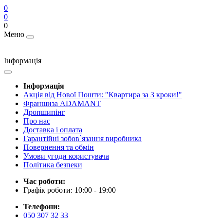
0
0
0
Меню
Інформація
Інформація
Акція від Нової Пошти: "Квартира за 3 кроки!"
Франшиза ADAMANT
Дропшипінг
Про нас
Доставка і оплата
Гарантійні зобов`язання виробника
Повернення та обмін
Умови угоди користувача
Політика безпеки
Час роботи:
Графік роботи: 10:00 - 19:00
Телефони:
050 307 32 33