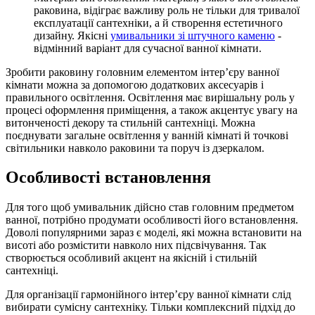
раковина, відіграє важливу роль не тільки для тривалої
експлуатації сантехніки, а й створення естетичного
дизайну. Якісні
умивальники зі штучного каменю
-
відмінний варіант для сучасної ванної кімнати.
Зробити раковину головним елементом інтерʼєру ванної
кімнати можна за допомогою додаткових аксесуарів і
правильного освітлення. Освітлення має вирішальну роль у
процесі оформлення приміщення, а також акцентує увагу на
витонченості декору та стильній сантехніці. Можна
поєднувати загальне освітлення у ванній кімнаті й точкові
світильники навколо раковини та поруч із дзеркалом.
Особливості встановлення
Для того щоб умивальник дійсно став головним предметом
ванної, потрібно продумати особливості його встановлення.
Доволі популярними зараз є моделі, які можна встановити на
висоті або розмістити навколо них підсвічування. Так
створюється особливий акцент на якісній і стильній
сантехніці.
Для організації гармонійного інтерʼєру ванної кімнати слід
вибирати сумісну сантехніку. Тільки комплексний підхід до