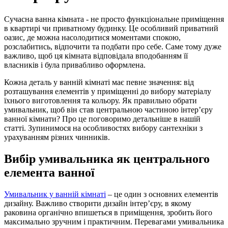
Сучасна ванна кімната - не просто функціональне приміщення
в квартирі чи приватному будинку. Це особливий приватний
оазис, де можна насолодитися моментами спокою,
розслабитись, відпочити та подбати про себе. Саме тому дуже
важливо, щоб ця кімната відповідала вподобанням її
власників і була привабливо оформлена.
Кожна деталь у ванній кімнаті має певне значення: від
розташування елементів у приміщенні до вибору матеріалу
їхнього виготовлення та кольору. Як правильно обрати
умивальник, щоб він став центральною частиною інтерʼєру
ванної кімнати? Про це поговоримо детальніше в нашій
статті. Зупинимося на особливостях вибору сантехніки з
урахуванням різних чинників.
Вибір умивальника як центрального
елемента ванної
Умивальник у ванній кімнаті
– це один з основних елементів
дизайну. Важливо створити дизайн інтерʼєру, в якому
раковина органічно впишеться в приміщення, зробить його
максимально зручним і практичним. Перевагами умивальника