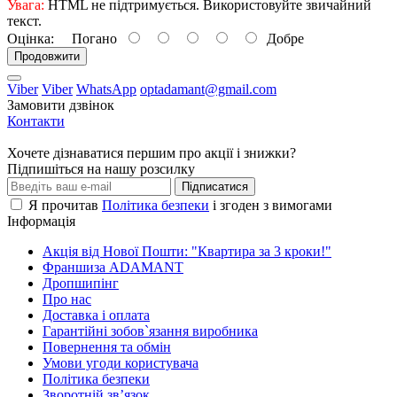
Увага:
HTML не підтримується. Використовуйте звичайний
текст.
Оцінка:
Погано
Добре
Продовжити
Viber
Viber
WhatsApp
optadamant@gmail.com
Замовити дзвінок
Контакти
Хочете дізнаватися першим про акції і знижки?
Підпишіться на нашу розсилку
Підписатися
Я прочитав
Політика безпеки
і згоден з вимогами
Інформація
Акція від Нової Пошти: "Квартира за 3 кроки!"
Франшиза ADAMANT
Дропшипінг
Про нас
Доставка і оплата
Гарантійні зобов`язання виробника
Повернення та обмін
Умови угоди користувача
Політика безпеки
Зворотній зв’язок