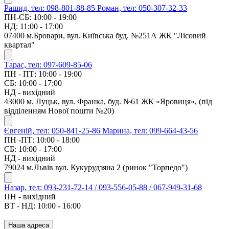
Рашид, тел: 098-801-88-85
Роман, тел: 050-307-32-33
ПН-СБ: 10:00 - 19:00
НД: 11:00 - 17:00
07400 м.Бровари, вул. Київська буд. №251А ЖК "Лісовий
квартал"
Тарас, тел: 097-609-85-06
ПН - ПТ: 10:00 - 19:00
СБ: 10:00 - 17:00
НД - вихідний
43000 м. Луцьк, вул. Франка, буд. №61 ЖК «Яровиця», (під
відділенням Нової пошти №20)
Євгеній, тел: 050-841-25-86
Марина, тел: 099-664-43-56
ПН -ПТ: 10:00 - 18:00
СБ: 10:00 - 17:00
НД - вихідний
79024 м.Львів вул. Кукурудзяна 2 (ринок "Торпедо")
Назар, тел: 093-231-72-14 / 093-556-05-88 / 067-949-31-68
ПН - вихідний
ВТ - НД: 10:00 - 16:00
Наша адреса