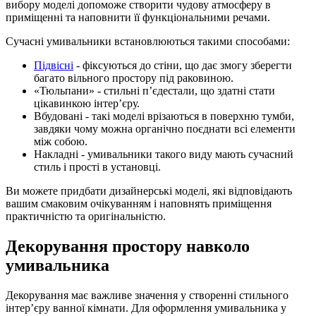
вибору моделі допоможе створити чудову атмосферу в
приміщенні та наповнити її функціональними речами.
Сучасні умивальники встановлюються такими способами:
Підвісні
- фіксуються до стіни, що дає змогу зберегти
багато вільного простору під раковиною.
«Тюльпани» - стильні пʼєдестали, що здатні стати
цікавинкою інтерʼєру.
Вбудовані - такі моделі врізаються в поверхню тумби,
завдяки чому можна органічно поєднати всі елементи
між собою.
Накладні - умивальники такого виду мають сучасний
стиль і прості в установці.
Ви можете придбати дизайнерські моделі, які відповідають
вашим смаковим очікуванням і наповнять приміщення
практичністю та оригінальністю.
Декорування простору навколо
умивальника
Декорування має важливе значення у створенні стильного
інтерʼєру ванної кімнати. Для оформлення умивальника у