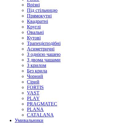
Врізні
Під стільницю
Прямокутні
Квадратні
Круглі
Овальні
Кутові
Трапецієподібні
Асиметричні
З однією чашею
З двома чашами
З крилом
Без крила
Чорний
Сірий
FORTIS
VAST
PLAY
PRAGMATEC
PLANA
CATALANA
Умивальники