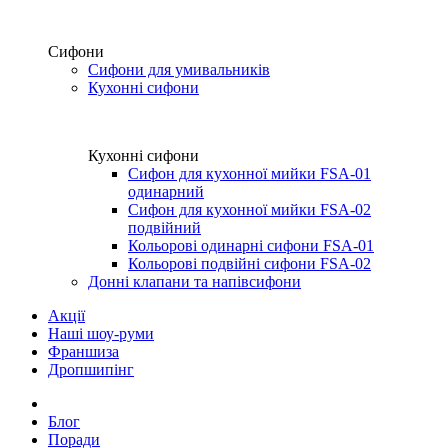
Сифони
Сифони для умивальників
Кухонні сифони
Кухонні сифони
Сифон для кухонної мийки FSA-01
одинарний
Сифон для кухонної мийки FSA-02
подвійний
Кольорові одинарні сифони FSA-01
Кольорові подвійні сифони FSA-02
Донні клапани та напівсифони
Акції
Наші шоу-руми
Франшиза
Дропшипінг
Блог
Поради