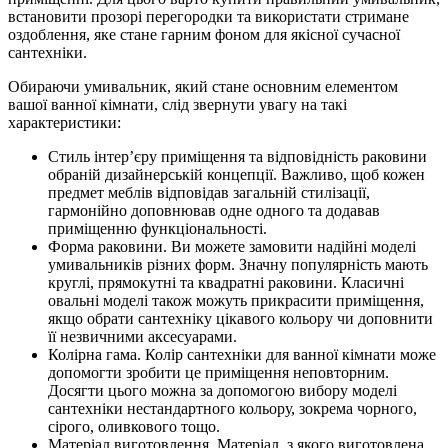
встановити прозорі перегородки та використати стримане
оздоблення, яке стане гарним фоном для якісної сучасної
сантехніки.
Обираючи умивальник, який стане основним елементом
вашої ванної кімнати, слід звернути увагу на такі
характеристики:
Стиль інтерʼєру приміщення та відповідність раковини
обраній дизайнерській концепції. Важливо, щоб кожен
предмет меблів відповідав загальній стилізації,
гармонійно доповнював одне одного та додавав
приміщенню функціональності.
Форма раковини. Ви можете замовити надійні моделі
умивальників різних форм. Значну популярність мають
круглі, прямокутні та квадратні раковини. Класичні
овальні моделі також можуть прикрасити приміщення,
якщо обрати сантехніку цікавого кольору чи доповнити
її незвичними аксесуарами.
Колірна гама. Колір сантехніки для ванної кімнати може
допомогти зробити це приміщення неповторним.
Досягти цього можна за допомогою вибору моделі
сантехніки нестандартного кольору, зокрема чорного,
сірого, оливкового тощо.
Матеріал виготовлення. Матеріал, з якого виготовлена