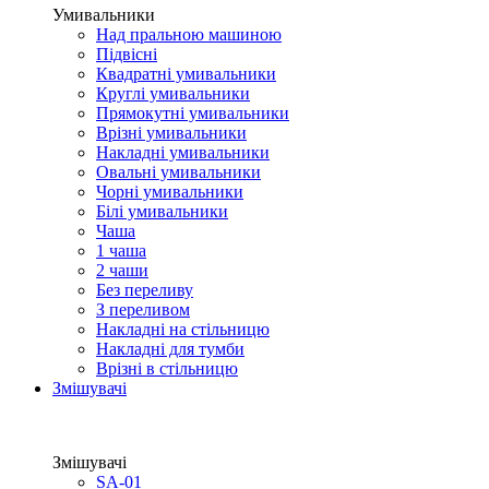
Умивальники
Над пральною машиною
Підвісні
Квадратні умивальники
Круглі умивальники
Прямокутні умивальники
Врізні умивальники
Накладні умивальники
Овальні умивальники
Чорні умивальники
Білі умивальники
Чаша
1 чаша
2 чаши
Без переливу
З переливом
Накладні на стільницю
Накладні для тумби
Врізні в стільницю
Змішувачі
Змішувачі
SA-01