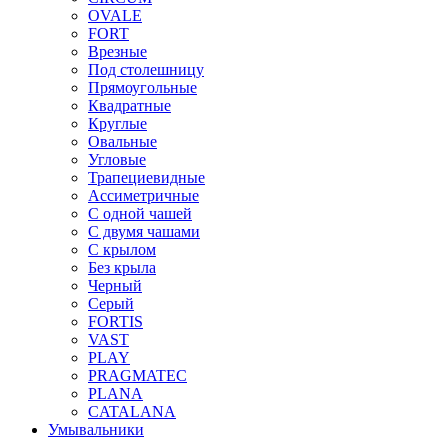
OVALE
FORT
Врезные
Под столешницу
Прямоугольные
Квадратные
Круглые
Овальные
Угловые
Трапециевидные
Ассиметричные
С одной чашей
С двумя чашами
С крылом
Без крыла
Черный
Серый
FORTIS
VAST
PLAY
PRAGMATEC
PLANA
CATALANA
Умывальники