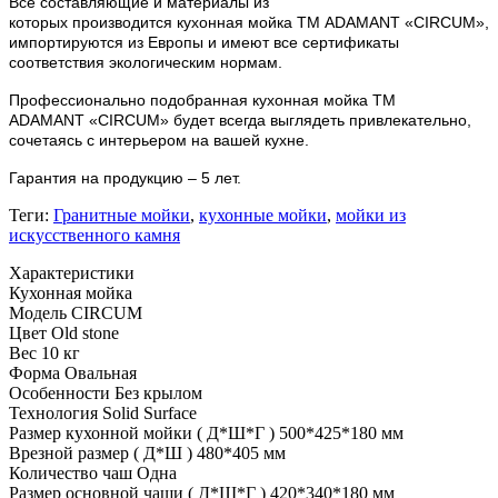
Все составляющие и материалы из
которых
производится
кухонная мойка ТМ ADAMANT «
CIRCUM
»,
импортируются из Европы и имеют все сертификаты
соответствия экологическим нормам.
Профессионально подобранная кухонная мойка
ТМ
ADAMANT
«
CIRCUM
» будет всегда выглядеть привлекательно,
сочетаясь с интерьером на вашей кухне.
Гарантия на продукцию – 5 лет.
Теги:
Гранитные мойки
,
кухонные мойки
,
мойки из
искусственного камня
Характеристики
Кухонная мойка
Модель
CIRCUM
Цвет
Old stone
Вес
10 кг
Форма
Овальная
Особенности
Без крылом
Технология
Solid Surface
Размер кухонной мойки ( Д*Ш*Г )
500*425*180 мм
Врезной размер ( Д*Ш )
480*405 мм
Количество чаш
Одна
Размер основной чаши ( Д*Ш*Г )
420*340*180 мм