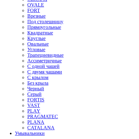
OVALE
FORT
Врезные
Под столешницу
Прямоугольные
Квадратные
Круглые
Овальные
Угловые
Трапециевидные
Ассиметричные
С одной чашей
С двумя чашами
С крылом
Без крыла
Черный
Серый
FORTIS
VAST
PLAY
PRAGMATEC
PLANA
CATALANA
Умывальники