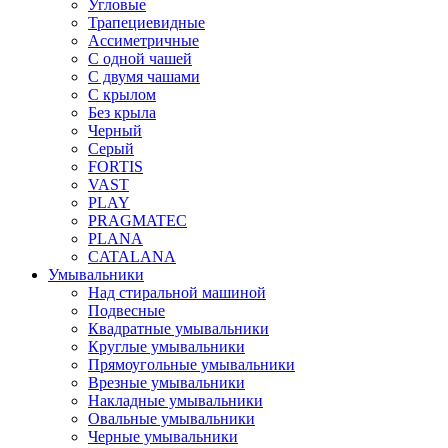
Угловые
Трапециевидные
Ассиметричные
С одной чашей
С двумя чашами
С крылом
Без крыла
Черный
Серый
FORTIS
VAST
PLAY
PRAGMATEC
PLANA
CATALANA
Умывальники
Над стиральной машиной
Подвесные
Квадратные умывальники
Круглые умывальники
Прямоугольные умывальники
Врезные умывальники
Накладные умывальники
Овальные умывальники
Черные умывальники