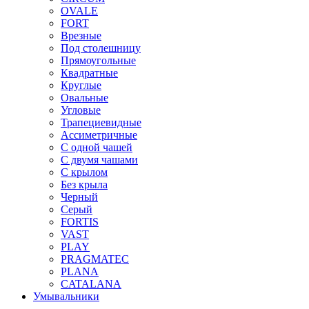
OVALE
FORT
Врезные
Под столешницу
Прямоугольные
Квадратные
Круглые
Овальные
Угловые
Трапециевидные
Ассиметричные
С одной чашей
С двумя чашами
С крылом
Без крыла
Черный
Серый
FORTIS
VAST
PLAY
PRAGMATEC
PLANA
CATALANA
Умывальники