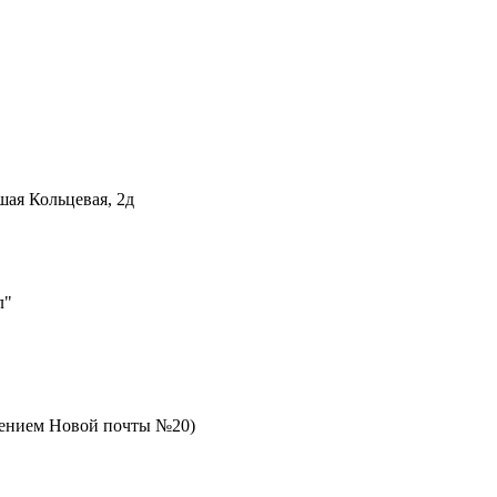
шая Кольцевая, 2д
л"
елением Новой почты №20)