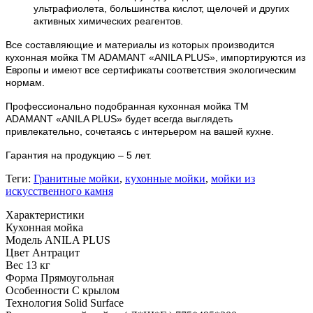
ультрафиолета, большинства кислот, щелочей и других
активных химических реагентов.
Все составляющие и материалы из которых производится
кухонная мойка ТМ ADAMANT «
ANILA PLUS
», импортируются из
Европы и имеют все сертификаты соответствия экологическим
нормам.
Профессионально подобранная кухонная мойка
ТМ
ADAMANT
«
ANILA PLUS
» будет всегда выглядеть
привлекательно, сочетаясь с интерьером на вашей кухне.
Гарантия на продукцию – 5 лет.
Теги:
Гранитные мойки
,
кухонные мойки
,
мойки из
искусственного камня
Характеристики
Кухонная мойка
Модель
ANILA PLUS
Цвет
Антрацит
Вес
13 кг
Форма
Прямоугольная
Особенности
С крылом
Технология
Solid Surface