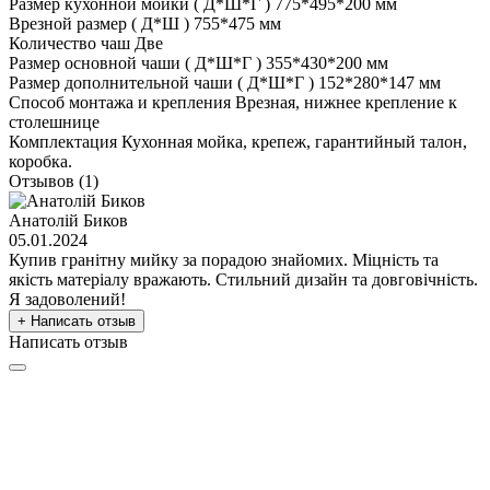
Размер кухонной мойки ( Д*Ш*Г )
775*495*200 мм
Врезной размер ( Д*Ш )
755*475 мм
Количество чаш
Две
Размер основной чаши ( Д*Ш*Г )
355*430*200 мм
Размер дополнительной чаши ( Д*Ш*Г )
152*280*147 мм
Способ монтажа и крепления
Врезная, нижнее крепление к
столешнице
Комплектация
Кухонная мойка, крепеж, гарантийный талон,
коробка.
Отзывов (1)
Анатолій Биков
05.01.2024
Купив гранітну мийку за порадою знайомих. Міцність та
якість матеріалу вражають. Стильний дизайн та довговічність.
Я задоволений!
+ Написать отзыв
Написать отзыв