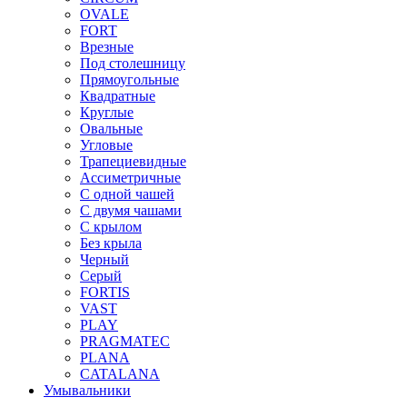
OVALE
FORT
Врезные
Под столешницу
Прямоугольные
Квадратные
Круглые
Овальные
Угловые
Трапециевидные
Ассиметричные
С одной чашей
С двумя чашами
С крылом
Без крыла
Черный
Серый
FORTIS
VAST
PLAY
PRAGMATEC
PLANA
CATALANA
Умывальники