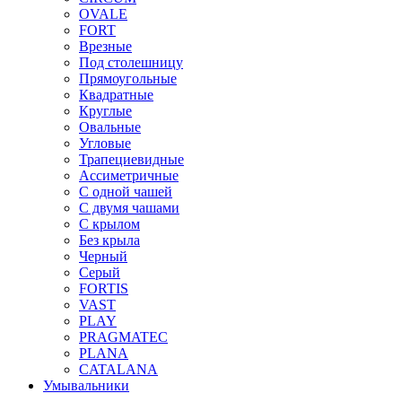
OVALE
FORT
Врезные
Под столешницу
Прямоугольные
Квадратные
Круглые
Овальные
Угловые
Трапециевидные
Ассиметричные
С одной чашей
С двумя чашами
С крылом
Без крыла
Черный
Серый
FORTIS
VAST
PLAY
PRAGMATEC
PLANA
CATALANA
Умывальники