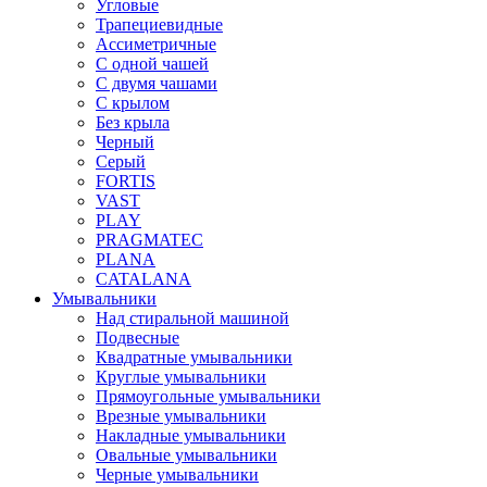
Угловые
Трапециевидные
Ассиметричные
С одной чашей
С двумя чашами
С крылом
Без крыла
Черный
Серый
FORTIS
VAST
PLAY
PRAGMATEC
PLANA
CATALANA
Умывальники
Над стиральной машиной
Подвесные
Квадратные умывальники
Круглые умывальники
Прямоугольные умывальники
Врезные умывальники
Накладные умывальники
Овальные умывальники
Черные умывальники