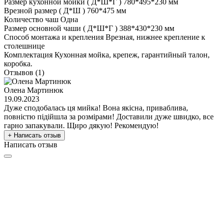
Размер кухонной мойки ( Д*Ш*Г )
780*495*230 мм
Врезной размер ( Д*Ш )
760*475 мм
Количество чаш
Одна
Размер основной чаши ( Д*Ш*Г )
388*430*230 мм
Способ монтажа и крепления
Врезная, нижнее крепление к
столешнице
Комплектация
Кухонная мойка, крепеж, гарантийный талон,
коробка.
Отзывов (1)
Олена Мартинюк
19.09.2023
Дуже сподобалась ця мийка! Вона якісна, приваблива,
повністю підійшла за розмірами! Доставили дуже швидко, все
гарно запакували. Щиро дякую! Рекомендую!
+ Написать отзыв
Написать отзыв