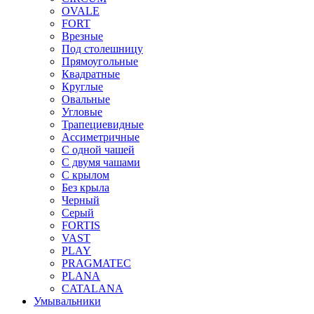
OVALE
FORT
Врезные
Под столешницу
Прямоугольные
Квадратные
Круглые
Овальные
Угловые
Трапециевидные
Ассиметричные
С одной чашей
С двумя чашами
С крылом
Без крыла
Черный
Серый
FORTIS
VAST
PLAY
PRAGMATEC
PLANA
CATALANA
Умывальники