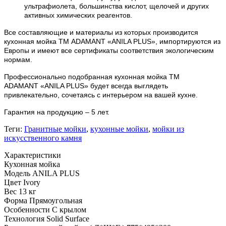
ультрафиолета, большинства кислот, щелочей и других
активных химических реагентов.
Все составляющие и материалы из которых производится
кухонная мойка ТМ ADAMANT «
ANILA PLUS
», импортируются из
Европы и имеют все сертификаты соответствия экологическим
нормам.
Профессионально подобранная кухонная мойка
ТМ
ADAMANT
«
ANILA PLUS
» будет всегда выглядеть
привлекательно, сочетаясь с интерьером на вашей кухне.
Гарантия на продукцию – 5 лет.
Теги:
Гранитные мойки
,
кухонные мойки
,
мойки из
искусственного камня
Характеристики
Кухонная мойка
Модель
ANILA PLUS
Цвет
Ivory
Вес
13 кг
Форма
Прямоугольная
Особенности
С крылом
Технология
Solid Surface