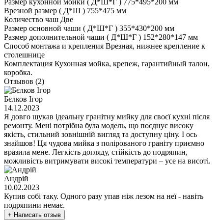
Размер кухонной мойки ( Д*Ш*Г )
775*495*200 мм
Врезной размер ( Д*Ш )
755*475 мм
Количество чаш
Две
Размер основной чаши ( Д*Ш*Г )
355*430*200 мм
Размер дополнительной чаши ( Д*Ш*Г )
152*280*147 мм
Способ монтажа и крепления
Врезная, нижнее крепление к
столешнице
Комплектация
Кухонная мойка, крепеж, гарантийный талон,
коробка.
Отзывов (2)
Бєлков Ігор
14.12.2023
Я довго шукав ідеальну гранітну мийку для своєї кухні після
ремонту. Мені потрібна була модель, що поєднує високу
якість, стильний зовнішній вигляд та доступну ціну. І ось
знайшов! Ця чудова мийка з полірованого граніту приємно
вразила мене. Легкість догляду, стійкість до подряпин,
можливість витримувати високі температури – усе на висоті.
Андрій
10.02.2023
Купив собі таку. Одного разу упав ніж лезом на неї - навіть
подряпини немає.
+ Написать отзыв