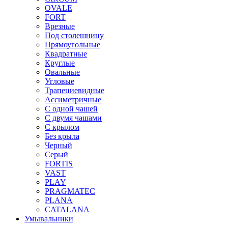
OVALE
FORT
Врезные
Под столешницу
Прямоугольные
Квадратные
Круглые
Овальные
Угловые
Трапециевидные
Ассиметричные
С одной чашей
С двумя чашами
С крылом
Без крыла
Черный
Серый
FORTIS
VAST
PLAY
PRAGMATEC
PLANA
CATALANA
Умывальники