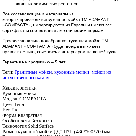
активных химических реагентов.
Все составляющие и материалы из
которых
производится
кухонная мойка ТМ ADAMANT
«
COMPACTA
», импортируются из Европы и имеют все
сертификаты соответствия экологическим нормам.
Профессионально подобранная кухонная мойка
ТМ
ADAMANT
«
COMPACTA
» будет всегда выглядеть
привлекательно, сочетаясь с интерьером на вашей кухне.
Гарантия на продукцию – 5 лет.
Теги:
Гранитные мойки
,
кухонные мойки
,
мойки из
искусственного камня
Характеристики
Кухонная мойка
Модель
COMPACTA
Цвет
Terra
Вес
7 кг
Форма
Квадратная
Особенности
Без крыла
Технология
Solid Surface
Размер кухонной мойки ( Д*Ш*Г )
430*500*200 мм