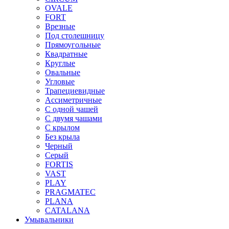
OVALE
FORT
Врезные
Под столешницу
Прямоугольные
Квадратные
Круглые
Овальные
Угловые
Трапециевидные
Ассиметричные
С одной чашей
С двумя чашами
С крылом
Без крыла
Черный
Серый
FORTIS
VAST
PLAY
PRAGMATEC
PLANA
CATALANA
Умывальники