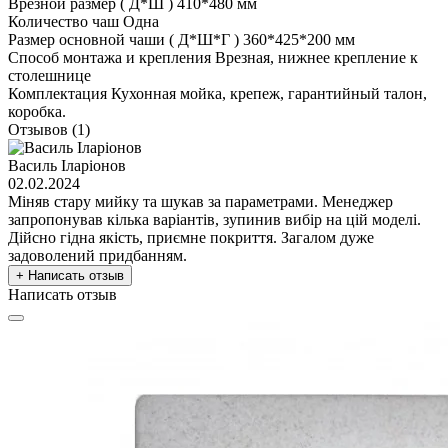
Врезной размер ( Д*Ш )
410*480 мм
Количество чаш
Одна
Размер основной чаши ( Д*Ш*Г )
360*425*200 мм
Способ монтажа и крепления
Врезная, нижнее крепление к
столешнице
Комплектация
Кухонная мойка, крепеж, гарантийный талон,
коробка.
Отзывов (1)
Василь Іларіонов
02.02.2024
Міняв стару мийку та шукав за параметрами. Менеджер
запропонував кілька варіантів, зупинив вибір на цій моделі.
Дійсно гідна якість, приємне покриття. Загалом дуже
задоволений придбанням.
+ Написать отзыв
Написать отзыв