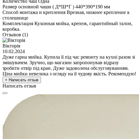
Количество чаш
Одна
Размер основной чаши ( Д*Ш*Г )
440*390*190 мм
Способ монтажа и крепления
Врезная, нижнее крепление к
столешнице
Комплектация
Кухонная мойка, крепеж, гарантийный талон,
коробка.
Отзывов (1)
Вікторія
10.02.2024
Дуже гарна мийка. Купила її під час ремонту на кухні разом зі
змішувачем. Зручно, що магазин запропонував відразу
зробити отвір під кран. Дуже задоволена обслуговуванням.
Ціна мийки невелика з огляду на її чудову якість. Рекомендую!
+ Написать отзыв
Написать отзыв