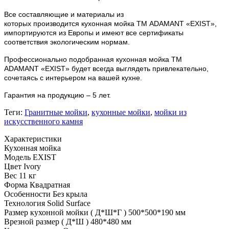
Все составляющие и материалы из
которых
производится
кухонная мойка ТМ ADAMANT «
EXIST
»,
импортируются из Европы и имеют все сертификаты
соответствия экологическим нормам.
Профессионально подобранная кухонная мойка
ТМ
ADAMANT
«
EXIST
» будет всегда выглядеть привлекательно,
сочетаясь с интерьером на вашей кухне.
Гарантия на продукцию – 5 лет.
Теги:
Гранитные мойки
,
кухонные мойки
,
мойки из
искусственного камня
Характеристики
Кухонная мойка
Модель
EXIST
Цвет
Ivory
Вес
11 кг
Форма
Квадратная
Особенности
Без крыла
Технология
Solid Surface
Размер кухонной мойки ( Д*Ш*Г )
500*500*190 мм
Врезной размер ( Д*Ш )
480*480 мм