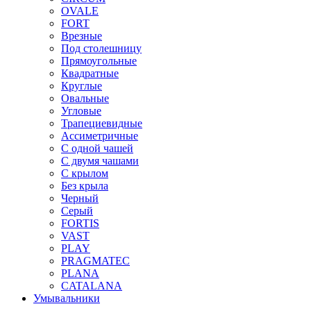
OVALE
FORT
Врезные
Под столешницу
Прямоугольные
Квадратные
Круглые
Овальные
Угловые
Трапециевидные
Ассиметричные
С одной чашей
С двумя чашами
С крылом
Без крыла
Черный
Серый
FORTIS
VAST
PLAY
PRAGMATEC
PLANA
CATALANA
Умывальники