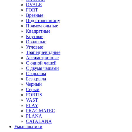
OVALE
FORT
Врезные
Под столешницу
Прямоугольные
Квадратные
Круглые
Овальные
Угловые
Трапециевидные
Ассиметричные
С одной чашей
С двумя чашами
С крылом
Без крыла
Черный
Серый
FORTIS
VAST
PLAY
PRAGMATEC
PLANA
CATALANA
Умывальники