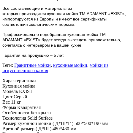
Все составляющие и материалы из
которых
производится
кухонная мойка ТМ ADAMANT «
EXIST
»,
импортируются из Европы и имеют все сертификаты
соответствия экологическим нормам.
Профессионально подобранная кухонная мойка
ТМ
ADAMANT
«
EXIST
» будет всегда выглядеть привлекательно,
сочетаясь с интерьером на вашей кухне.
Гарантия на продукцию – 5 лет.
Теги:
Гранитные мойки
,
кухонные мойки
,
мойки из
искусственного камня
Характеристики
Кухонная мойка
Модель
EXIST
Цвет
Серый
Вес
11 кг
Форма
Квадратная
Особенности
Без крыла
Технология
Solid Surface
Размер кухонной мойки ( Д*Ш*Г )
500*500*190 мм
Врезной размер ( Д*Ш )
480*480 мм