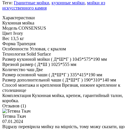
Теги:
Гранитные мойки
,
кухонные мойки
,
мойки из
искусственного камня
Характеристики
Кухонная мойка
Модель
CONSENSUS
Цвет
Ivory
Вес
13,5 кг
Форма
Трапеция
Особенности
Угловая, с крылом
Технология
Solid Surface
Размер кухонной мойки ( Д*Ш*Г )
1045*575*190 мм
Врезной размер ( Д*Ш )
1025*555 мм
Количество чаш
Две
Размер основной чаши ( Д*Ш*Г )
335*415*190 мм
Размер дополнительной чаши ( Д*Ш*Г )
190*310*140 мм
Способ монтажа и крепления
Врезная, нижнее крепление к
столешнице
Комплектация
Кухонная мойка, крепеж, гарантийный талон,
коробка.
Отзывов (1)
Тетяна Ткач
07.01.2024
Відразу перевірила мийку на міцність, тому можу сказати, що