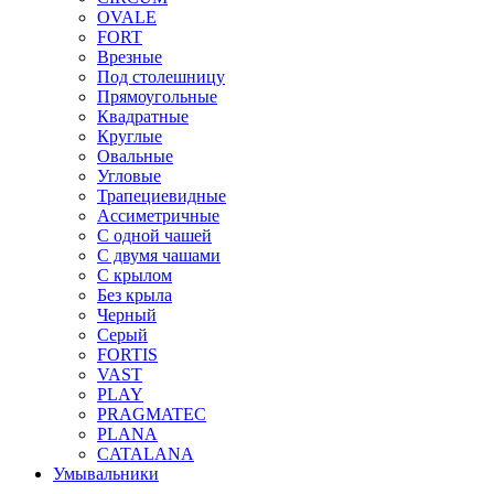
OVALE
FORT
Врезные
Под столешницу
Прямоугольные
Квадратные
Круглые
Овальные
Угловые
Трапециевидные
Ассиметричные
С одной чашей
С двумя чашами
С крылом
Без крыла
Черный
Серый
FORTIS
VAST
PLAY
PRAGMATEC
PLANA
CATALANA
Умывальники