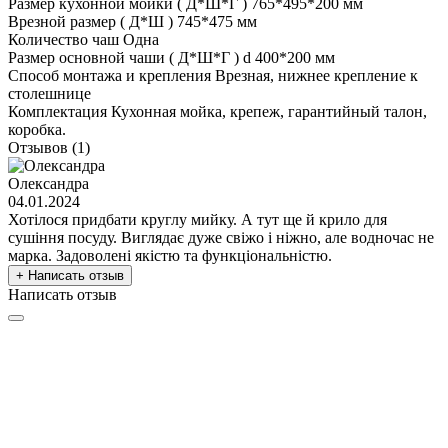
Размер кухонной мойки ( Д*Ш*Г )
765*495*200 мм
Врезной размер ( Д*Ш )
745*475 мм
Количество чаш
Одна
Размер основной чаши ( Д*Ш*Г )
d 400*200 мм
Способ монтажа и крепления
Врезная, нижнее крепление к
столешнице
Комплектация
Кухонная мойка, крепеж, гарантийный талон,
коробка.
Отзывов (1)
Олександра
04.01.2024
Хотілося придбати круглу мийку. А тут ще й крило для
сушіння посуду. Виглядає дуже свіжо і ніжно, але водночас не
марка. Задоволені якістю та функціональністю.
+ Написать отзыв
Написать отзыв