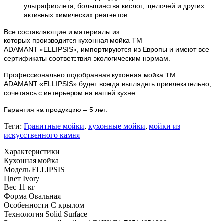
ультрафиолета, большинства кислот, щелочей и других
активных химических реагентов.
Все составляющие и материалы из
которых
производится
кухонная мойка ТМ
ADAMANT
«ELLIPSIS»
, импортируются из Европы и имеют все
сертификаты соответствия экологическим нормам.
Профессионально подобранная кухонная мойка
ТМ
ADAMANT
«ELLIPSIS
»
будет всегда выглядеть привлекательно,
сочетаясь с интерьером на вашей кухне.
Гарантия на продукцию – 5 лет.
Теги:
Гранитные мойки
,
кухонные мойки
,
мойки из
искусственного камня
Характеристики
Кухонная мойка
Модель
ELLIPSIS
Цвет
Ivory
Вес
11 кг
Форма
Овальная
Особенности
С крылом
Технология
Solid Surface