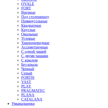
OVALE
FORT
Врезные
Под столешницу
Прямоугольные
Квадратные
Круглые
Овальные
Угловые
Трапециевидные
Ассиметричные
С одной чашей
С двумя чашами
С крылом
Без крыла
Черный
Серый
FORTIS
VAST
PLAY
PRAGMATEC
PLANA
CATALANA
Умывальники