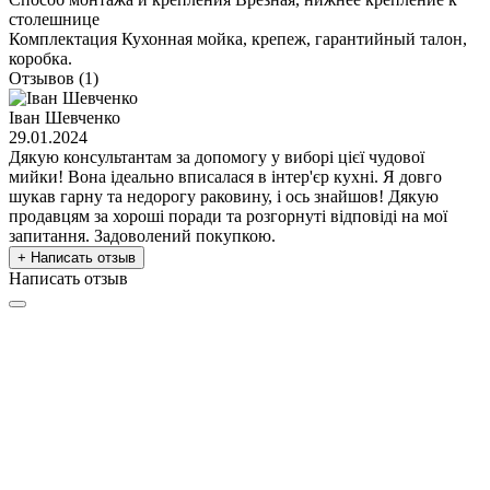
столешнице
Комплектация
Кухонная мойка, крепеж, гарантийный талон,
коробка.
Отзывов (1)
Іван Шевченко
29.01.2024
Дякую консультантам за допомогу у виборі цієї чудової
мийки! Вона ідеально вписалася в інтер'єр кухні. Я довго
шукав гарну та недорогу раковину, і ось знайшов! Дякую
продавцям за хороші поради та розгорнуті відповіді на мої
запитання. Задоволений покупкою.
+ Написать отзыв
Написать отзыв