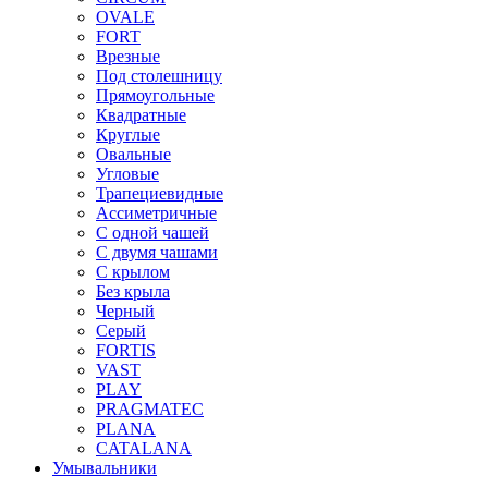
OVALE
FORT
Врезные
Под столешницу
Прямоугольные
Квадратные
Круглые
Овальные
Угловые
Трапециевидные
Ассиметричные
С одной чашей
С двумя чашами
С крылом
Без крыла
Черный
Серый
FORTIS
VAST
PLAY
PRAGMATEC
PLANA
CATALANA
Умывальники