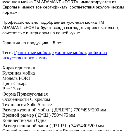
кухонная мойка ТМ ADAMANT «
FORT
», импортируются из
Европы и имеют все сертификаты соответствия экологическим
нормам.
Профессионально подобранная кухонная мойка
ТМ
ADAMANT
«
FORT
» будет всегда выглядеть привлекательно,
сочетаясь с интерьером на вашей кухне.
Гарантия на продукцию – 5 лет.
Теги:
Гранитные мойки
,
кухонные мойки
,
мойки из
искусственного камня
Характеристики
Кухонная мойка
Модель
FORT
Цвет
Сахара
Вес
13 кг
Форма
Прямоугольная
Особенности
С крылом
Технология
Solid Surface
Размер кухонной мойки ( Д*Ш*Г )
770*495*200 мм
Врезной размер ( Д*Ш )
750*475 мм
Количество чаш
Одна
Размер основной чаши ( Д*Ш*Г )
345*430*200 мм
Способ монтажа и крепления
Врезная, нижнее крепление к