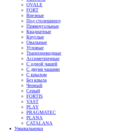
OVALE
FORT
Врезные
Под столешницу
Прямоугольные
Квадратные
Круглые
Овальные
Угловые
Трапециевидные
Ассиметричные
С одной чашей
С двумя чашами
С крылом
Без крыла
Черный
Серый
FORTIS
VAST
PLAY
PRAGMATEC
PLANA
CATALANA
Умывальники