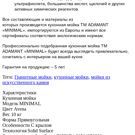
ультрафиолета, большинства кислот, щелочей и других
активных химических реагентов.
Все составляющие и материалы из
которых
производится
кухонная мойка ТМ ADAMANT
«MINIMAL», импортируются из Европы и имеют все
сертификаты соответствия экологическим нормам.
Профессионально подобранная кухонная мойка
ТМ
ADAMANT
«MINIMAL» будет всегда выглядеть привлекательно,
сочетаясь с интерьером на вашей кухне.
Гарантия на продукцию – 5 лет.
Теги:
Гранитные мойки
,
кухонные мойки
,
мойки из
искусственного камня
Характеристики
Кухонная мойка
Модель
MINIMAL
Цвет
Avena
Вес
10 кг
Форма
Прямоугольная
Особенности
С крылом
Технология
Solid Surface