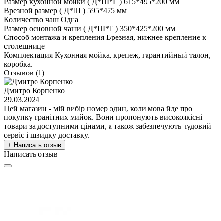
Размер кухонной мойки ( Д*Ш*Г )
615*495*200 мм
Врезной размер ( Д*Ш )
595*475 мм
Количество чаш
Одна
Размер основной чаши ( Д*Ш*Г )
350*425*200 мм
Способ монтажа и крепления
Врезная, нижнее крепление к
столешнице
Комплектация
Кухонная мойка, крепеж, гарантийный талон,
коробка.
Отзывов (1)
Дмитро Корпенко
29.03.2024
Цей магазин - мій вибір номер один, коли мова йде про
покупку гранітних мийок. Вони пропонують високоякісні
товари за доступними цінами, а також забезпечують чудовий
сервіс і швидку доставку.
+ Написать отзыв
Написать отзыв