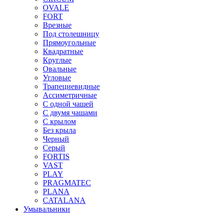
OVALE
FORT
Врезные
Под столешницу
Прямоугольные
Квадратные
Круглые
Овальные
Угловые
Трапециевидные
Ассиметричные
С одной чашей
С двумя чашами
С крылом
Без крыла
Черный
Серый
FORTIS
VAST
PLAY
PRAGMATEC
PLANA
CATALANA
Умывальники