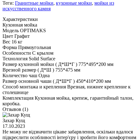
Теги:
Гранитные мойки
,
кухонные мойки
,
мойки из
искусственного камня
Характеристики
Кухонная мойка
Модель
OPTIMAKS
Цвет
Графит
Вес
16 кг
Форма
Прямоугольная
Особенности
С крылом
Технология
Solid Surface
Размер кухонной мойки ( Д*Ш*Г )
775*495*200 мм
Врезной размер ( Д*Ш )
755*475 мм
Количество чаш
Одна
Размер основной чаши ( Д*Ш*Г )
450*410*200 мм
Способ монтажа и крепления
Врезная, нижнее крепление к
столешнице
Комплектация
Кухонная мойка, крепеж, гарантийный талон,
коробка.
Отзывов (1)
Захар Кущ
17.10.2023
Не можу не відзначити цікаве забарвлення, оскільки вдалося
підкреслити особливості інтер'єру і зробити його комфортним