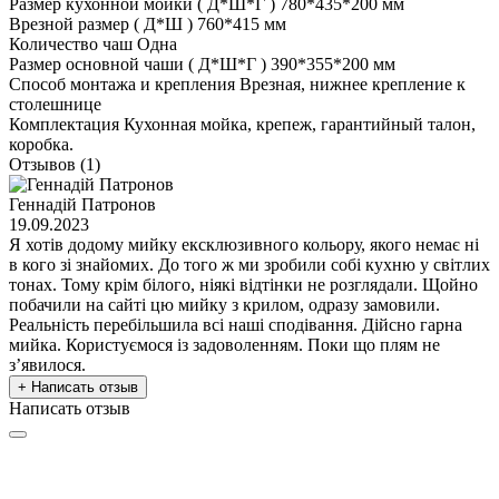
Размер кухонной мойки ( Д*Ш*Г )
780*435*200 мм
Врезной размер ( Д*Ш )
760*415 мм
Количество чаш
Одна
Размер основной чаши ( Д*Ш*Г )
390*355*200 мм
Способ монтажа и крепления
Врезная, нижнее крепление к
столешнице
Комплектация
Кухонная мойка, крепеж, гарантийный талон,
коробка.
Отзывов (1)
Геннадій Патронов
19.09.2023
Я хотів додому мийку ексклюзивного кольору, якого немає ні
в кого зі знайомих. До того ж ми зробили собі кухню у світлих
тонах. Тому крім білого, ніякі відтінки не розглядали. Щойно
побачили на сайті цю мийку з крилом, одразу замовили.
Реальність перебільшила всі наші сподівання. Дійсно гарна
мийка. Користуємося із задоволенням. Поки що плям не
з’явилося.
+ Написать отзыв
Написать отзыв