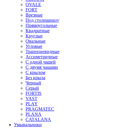
OVALE
FORT
Врезные
Под столешницу
Прямоугольные
Квадратные
Круглые
Овальные
Угловые
Трапециевидные
Ассиметричные
С одной чашей
С двумя чашами
С крылом
Без крыла
Черный
Серый
FORTIS
VAST
PLAY
PRAGMATEC
PLANA
CATALANA
Умывальники