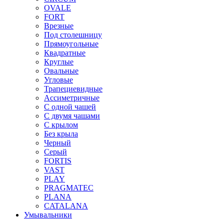
OVALE
FORT
Врезные
Под столешницу
Прямоугольные
Квадратные
Круглые
Овальные
Угловые
Трапециевидные
Ассиметричные
С одной чашей
С двумя чашами
С крылом
Без крыла
Черный
Серый
FORTIS
VAST
PLAY
PRAGMATEC
PLANA
CATALANA
Умывальники