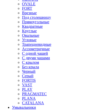
OVALE
FORT
Врезные
Под столешницу
Прямоугольные
Квадратные
Круглые
Овальные
Угловые
Трапециевидные
Ассиметричные
С одной чашей
С двумя чашами
С крылом
Без крыла
Черный
Серый
FORTIS
VAST
PLAY
PRAGMATEC
PLANA
CATALANA
Умывальники