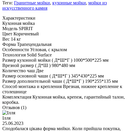
Теги:
Гранитные мойки
,
кухонные мойки
,
мойки из
искусственного камня
Характеристики
Кухонная мойка
Модель
SPIRIT
Цвет
Коричневый
Вес
14 кг
Форма
Трапецеидальная
Особенности
Угловая, с крылом
Технология
Solid Surface
Размер кухонной мойки ( Д*Ш*Г )
1000*500*225 мм
Врезной размер ( Д*Ш )
980*480 мм
Количество чаш
Две
Размер основной чаши ( Д*Ш*Г )
345*430*225 мм
Размер дополнительной чаши ( Д*Ш*Г )
190*255*135 мм
Способ монтажа и крепления
Врезная, нижнее крепление к
столешнице
Комплектация
Кухонная мойка, крепеж, гарантийный талон,
коробка.
Отзывов (1)
Ілля
25.06.2023
Сподобалася цікава форма мийки. Коли прийшла покупка,