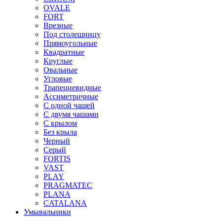
OVALE
FORT
Врезные
Под столешницу
Прямоугольные
Квадратные
Круглые
Овальные
Угловые
Трапециевидные
Ассиметричные
С одной чашей
С двумя чашами
С крылом
Без крыла
Черный
Серый
FORTIS
VAST
PLAY
PRAGMATEC
PLANA
CATALANA
Умывальники