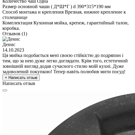
Количество чаш
Одна
Размер основной чаши ( Д*Ш*Г )
d 390*315*190 мм
Способ монтажа и крепления
Врезная, нижнее крепление к
столешнице
Комплектация
Кухонная мойка, крепеж, гарантийный талон,
коробка.
Отзывов (1)
Денис
14.10.2023
Ця мийка подобається мені своєю стійкістю до подряпин і
тим, що за нею дуже легко доглядати. Крім того, естетичний
зовнішній вигляд додав сучасного стилю моїй кухні. Дуже
задоволений покупкою! Тепер навіть полюбив мити посуд!
+ Написать отзыв
Написать отзыв