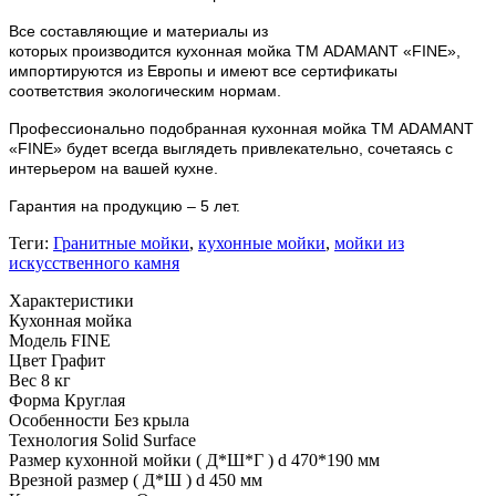
Все составляющие и материалы из
которых
производится
кухонная мойка ТМ ADAMANT
«
FINE
»
,
импортируются из Европы и имеют все сертификаты
соответствия экологическим нормам.
Профессионально подобранная кухонная мойка
ТМ ADAMANT
«
FINE
»
будет всегда выглядеть привлекательно, сочетаясь с
интерьером на вашей кухне.
Гарантия на продукцию – 5 лет.
Теги:
Гранитные мойки
,
кухонные мойки
,
мойки из
искусственного камня
Характеристики
Кухонная мойка
Модель
FINE
Цвет
Графит
Вес
8 кг
Форма
Круглая
Особенности
Без крыла
Технология
Solid Surface
Размер кухонной мойки ( Д*Ш*Г )
d 470*190 мм
Врезной размер ( Д*Ш )
d 450 мм