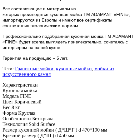
Все составляющие и материалы из
которых
производится
кухонная мойка ТМ ADAMANT
«
FINE
»
,
импортируются из Европы и имеют все сертификаты
соответствия экологическим нормам.
Профессионально подобранная кухонная мойка
ТМ ADAMANT
«
FINE
»
будет всегда выглядеть привлекательно, сочетаясь с
интерьером на вашей кухне.
Гарантия на продукцию – 5 лет.
Теги:
Гранитные мойки
,
кухонные мойки
,
мойки из
искусственного камня
Характеристики
Кухонная мойка
Модель
FINE
Цвет
Коричневый
Вес
8 кг
Форма
Круглая
Особенности
Без крыла
Технология
Solid Surface
Размер кухонной мойки ( Д*Ш*Г )
d 470*190 мм
Врезной размер ( Д*Ш )
d 450 мм