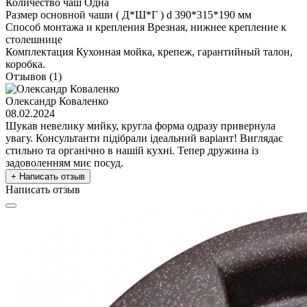
Количество чаш
Одна
Размер основной чаши ( Д*Ш*Г )
d 390*315*190 мм
Способ монтажа и крепления
Врезная, нижнее крепление к
столешнице
Комплектация
Кухонная мойка, крепеж, гарантийный талон,
коробка.
Отзывов (1)
Олександр Коваленко
08.02.2024
Шукав невелику мийку, кругла форма одразу привернула
увагу. Консультанти підібрали ідеальний варіант! Виглядає
стильно та органічно в нашій кухні. Тепер дружина із
задоволенням миє посуд.
+ Написать отзыв
Написать отзыв