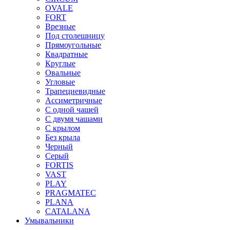
OVALE
FORT
Врезные
Под столешницу
Прямоугольные
Квадратные
Круглые
Овальные
Угловые
Трапециевидные
Ассиметричные
С одной чашей
С двумя чашами
С крылом
Без крыла
Черный
Серый
FORTIS
VAST
PLAY
PRAGMATEC
PLANA
CATALANA
Умывальники