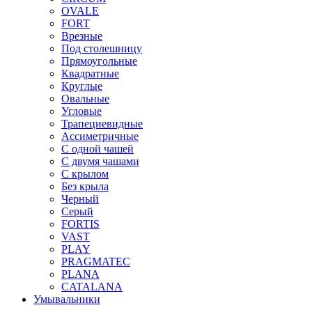
OVALE
FORT
Врезные
Под столешницу
Прямоугольные
Квадратные
Круглые
Овальные
Угловые
Трапециевидные
Ассиметричные
С одной чашей
С двумя чашами
С крылом
Без крыла
Черный
Серый
FORTIS
VAST
PLAY
PRAGMATEC
PLANA
CATALANA
Умывальники