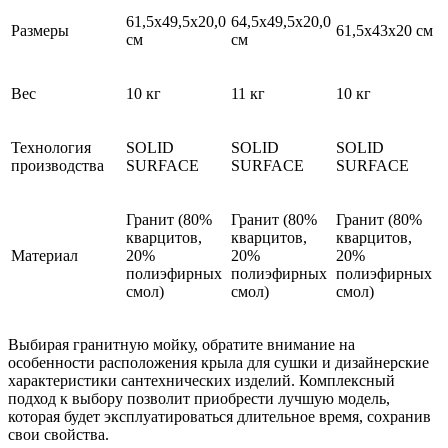
61,5х49,5х20,0
64,5х49,5х20,0
Размеры
61,5х43х20 см
см
см
Вес
10 кг
11 кг
10 кг
Технология
SOLID
SOLID
SOLID
производства
SURFACE
SURFACE
SURFACE
Гранит (80%
Гранит (80%
Гранит (80%
кварцитов,
кварцитов,
кварцитов,
Материал
20%
20%
20%
полиэфирных
полиэфирных
полиэфирных
смол)
смол)
смол)
Выбирая гранитную мойку, обратите внимание на
особенности расположения крыла для сушки и дизайнерские
характеристики сантехнических изделий. Комплексный
подход к выбору позволит приобрести лучшую модель,
которая будет эксплуатироваться длительное время, сохранив
свои свойства.