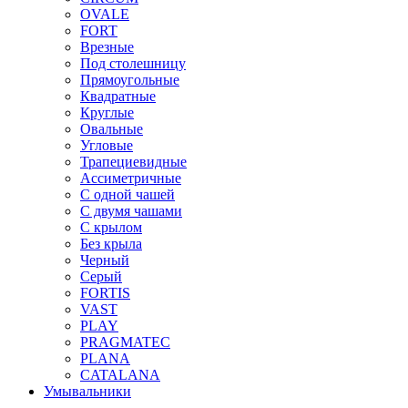
OVALE
FORT
Врезные
Под столешницу
Прямоугольные
Квадратные
Круглые
Овальные
Угловые
Трапециевидные
Ассиметричные
С одной чашей
С двумя чашами
С крылом
Без крыла
Черный
Серый
FORTIS
VAST
PLAY
PRAGMATEC
PLANA
CATALANA
Умывальники