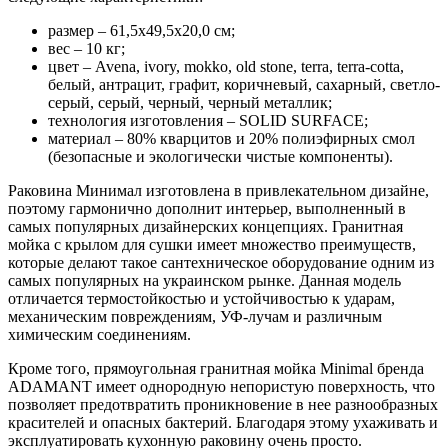
размер – 61,5х49,5х20,0 см;
вес – 10 кг;
цвет – Avena, ivory, mokko, old stone, terra, terra-cotta,
белый, антрацит, графит, коричневый, сахарный, светло-
серый, серый, черный, черный металлик;
технология изготовления – SOLID SURFACE;
материал – 80% кварцитов и 20% полиэфирных смол
(безопасные и экологически чистые компоненты).
Раковина Минимал изготовлена в привлекательном дизайне,
поэтому гармонично дополнит интерьер, выполненный в
самых популярных дизайнерских концепциях. Гранитная
мойка с крылом для сушки имеет множество преимуществ,
которые делают такое сантехническое оборудование одним из
самых популярных на украинском рынке. Данная модель
отличается термостойкостью и устойчивостью к ударам,
механическим повреждениям, УФ-лучам и различным
химическим соединениям.
Кроме того, прямоугольная гранитная мойка Minimal бренда
ADAMANT имеет однородную непористую поверхность, что
позволяет предотвратить проникновение в нее разнообразных
красителей и опасных бактерий. Благодаря этому ухаживать и
эксплуатировать кухонную раковину очень просто.