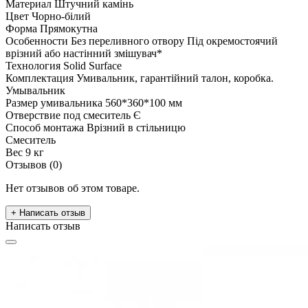
Материал
Штучний камінь
Цвет
Чорно-білий
Форма
Прямокутна
Особенности
Без переливного отвору Під окремостоячий
врізний або настінний змішувач*
Технология
Solid Surface
Комплектация
Умивальник, гарантійний талон, коробка.
Умывальник
Размер умивальника
560*360*100 мм
Отверствие под смеситель
Є
Способ монтажа
Врізний в стільницю
Смеситель
Вес
9 кг
Отзывов (0)
Нет отзывов об этом товаре.
+ Написать отзыв
Написать отзыв