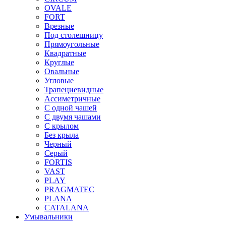
OVALE
FORT
Врезные
Под столешницу
Прямоугольные
Квадратные
Круглые
Овальные
Угловые
Трапециевидные
Ассиметричные
С одной чашей
С двумя чашами
С крылом
Без крыла
Черный
Серый
FORTIS
VAST
PLAY
PRAGMATEC
PLANA
CATALANA
Умывальники