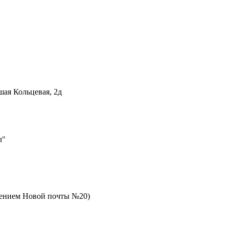
шая Кольцевая, 2д
л"
елением Новой почты №20)