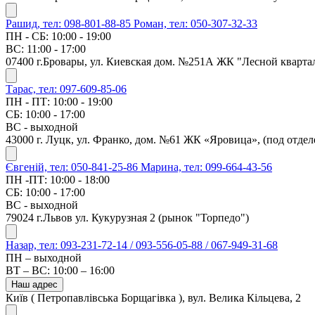
Рашид, тел: 098-801-88-85
Роман, тел: 050-307-32-33
ПН - СБ: 10:00 - 19:00
ВС: 11:00 - 17:00
07400 г.Бровары, ул. Киевская дом. №251А ЖК "Лесной кварта
Тарас, тел: 097-609-85-06
ПН - ПТ: 10:00 - 19:00
СБ: 10:00 - 17:00
ВС - выходной
43000 г. Луцк, ул. Франко, дом. №61 ЖК «Яровица», (под отд
Євгеній, тел: 050-841-25-86
Марина, тел: 099-664-43-56
ПН -ПТ: 10:00 - 18:00
СБ: 10:00 - 17:00
ВС - выходной
79024 г.Львов ул. Кукурузная 2 (рынок "Торпедо")
Назар, тел: 093-231-72-14 / 093-556-05-88 / 067-949-31-68
ПН – выходной
ВТ – ВС: 10:00 – 16:00
Наш адрес
Київ ( Петропавлівська Борщагівка ), вул. Велика Кільцева, 2