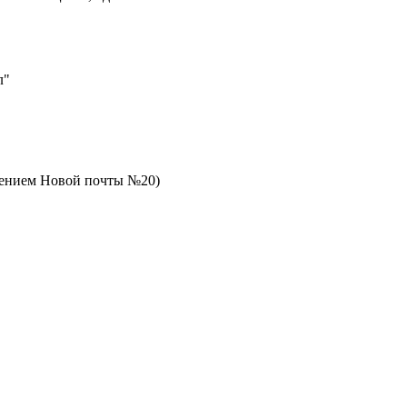
л"
елением Новой почты №20)