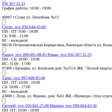
050 307 32 33
График работы: 10:00 - 19:00
40007 г.Сумы ул. Линейная, №15
Євген, тел: 050-644-43-60
ПН - ПТ: 9:00 - 18:00
СБ: 9:00 - 15:00
ВС - выходной
08130 Петропавловская Борщаговка, Киевская область ул. Боль
Рашид, тел: 098-801-88-85
Роман, тел: 050-307-32-33
ПН - СБ: 10:00 - 19:00
ВС: 11:00 - 17:00
07400 г.Бровары, ул. Киевская дом. №251А ЖК "Лесной кварта
Тарас, тел: 097-609-85-06
ПН - ПТ: 10:00 - 19:00
СБ: 10:00 - 17:00
ВС - выходной
43000 г. Луцк, ул. Франко, дом. №61 ЖК «Яровица», (под отд
Євгеній, тел: 050-841-25-86
Марина, тел: 099-664-43-56
ПН -ПТ: 10:00 - 18:00