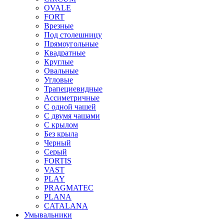
OVALE
FORT
Врезные
Под столешницу
Прямоугольные
Квадратные
Круглые
Овальные
Угловые
Трапециевидные
Ассиметричные
С одной чашей
С двумя чашами
С крылом
Без крыла
Черный
Серый
FORTIS
VAST
PLAY
PRAGMATEC
PLANA
CATALANA
Умывальники