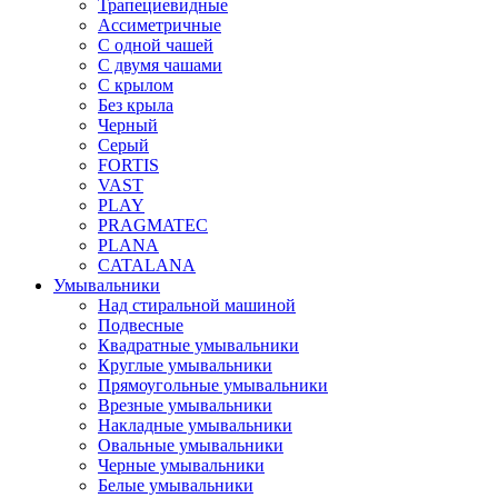
Трапециевидные
Ассиметричные
С одной чашей
С двумя чашами
С крылом
Без крыла
Черный
Серый
FORTIS
VAST
PLAY
PRAGMATEC
PLANA
CATALANA
Умывальники
Над стиральной машиной
Подвесные
Квадратные умывальники
Круглые умывальники
Прямоугольные умывальники
Врезные умывальники
Накладные умывальники
Овальные умывальники
Черные умывальники
Белые умывальники