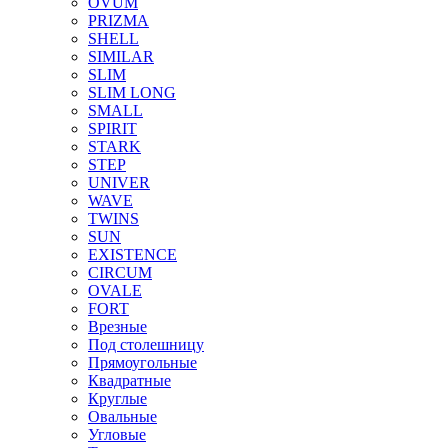
OVUM
PRIZMA
SHELL
SIMILAR
SLIM
SLIM LONG
SMALL
SPIRIT
STARK
STEP
UNIVER
WAVE
TWINS
SUN
EXISTENCE
CIRCUM
OVALE
FORT
Врезные
Под столешницу
Прямоугольные
Квадратные
Круглые
Овальные
Угловые