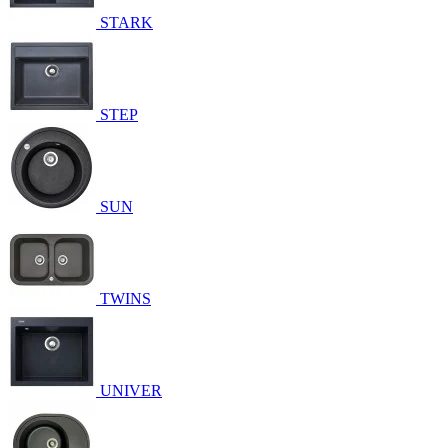
STARK
STEP
SUN
TWINS
UNIVER